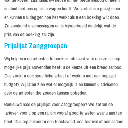
contact met ons op als u vragen heeft. We vertellen u graag meer
The Billy Joel
2 x 60
Incl.
Prijs op
Experience
minuten
monitorset
aanvraag
en kunnen u uitleggen hoe het werkt als u een boeking wilt doen.
Vanaf €
Zo voorkomt u verrassingen en is bijvoorbeeld duidelijk wat de
Totally Spice
4.000, -
prijs van de boeking zal zijn.
Incl.
€ 4.000,
Tape optreden
30 minuten
Prijslijst Zanggroepen
monitorset
-
Incl.
Prijs op
Wij helpen u de artiesten te boeken, uiteraard voor een zo scherp
Live met band
60 minuten
monitorset
aanvraag
mogelijke prijs. Bovendien heeft u de keuze uit een breed aanbod.
Vanaf €
Dus zoekt u een specifieke artiest of werkt u met een bepaald
We Want ABBA
3.250, -
budget? Wij laten zien wat er mogelijk is en kunnen u adviseren
Incl.
over de artiesten die zouden kunnen optreden.
Tape optreden We
geluidset tot
€ 3.250,
30 minuten
Want ABBA
250
-
Benieuwd naar de prijslijst voor Zanggroepen? We zetten de
personen
tarieven voor u op een rij, om vooraf goed te weten waar u aan toe
Incl.
Tape optreden We
geluidset tot
€ 3.250,
bent. Dus organiseert u een feestavond, een festival of een andere
30 minuten
Want Disco
250
-