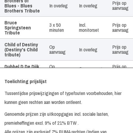
Brothers of
Prijs op
Blues - Blues
In overleg
In overleg
aanvraag
Brothers Tribute
Bruce
3 x 50
Incl.
Prijs op
Springsteen
minuten
monitorset
aanvraag
Tribute
Child of Destiny
Op
Prijs op
(Destiny's Child
In overleg
aanvraag
aanvraag
tribute)
Dubbel D De Dijk
Op
Prijs op
Op aanvraag
Tribute Band
aanvraag
aanvraag
Toelichting prijslijst
1 x 60/90
Faith (George
Incl.
€ 7.495,
of 2 x 45
Michael Tribute)
monitorset
-
Tussentijdse prijswijzigingen of typefouten voorbehouden, hier
minuten
kunnen geen rechten aan worden ontleent.
ForEverly
1 x 45-50
Incl.
Prijs op
Brothers
minuten
monitorset
aanvraag
Genoemde prijzen zijn uitkoopgages incl. sociale lasten,
Frank & The
Prijs op
premieheffingen excl. 9% of 21% BTW .
Diva
aanvraag
Alle prijzen zijn exclusief 7% BUMA rechten (Indien van