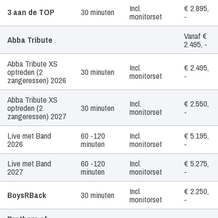
Artiest /
Tijdsduur
Geluid
Prijs
Incl.
€ 2.895,
3 aan de TOP
30 minuten
Boekingsvorm
monitorset
-
Vanaf €
Abba Tribute
2.495, -
Abba Tribute XS
Incl.
€ 2.495,
optreden (2
30 minuten
monitorset
-
zangeressen) 2026
Abba Tribute XS
Incl.
€ 2.550,
optreden (2
30 minuten
monitorset
-
zangeressen) 2027
Live met Band
60 -120
Incl.
€ 5.195,
2026
minuten
monitorset
-
Live met Band
60 -120
Incl.
€ 5.275,
2027
minuten
monitorset
-
Incl.
€ 2.250,
BoysRBack
30 minuten
monitorset
-