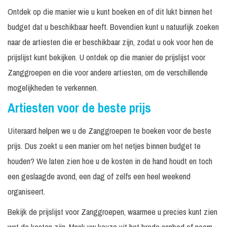
Jones
monitorset
-
Ontdek op die manier wie u kunt boeken en of dit lukt binnen het
Tape optreden Mr.
budget dat u beschikbaar heeft. Bovendien kunt u natuurlijk zoeken
Incl.
€ 3.995,
Jones & The
30 minuten
monitorset
-
Jonettes
naar de artiesten die er beschikbaar zijn, zodat u ook voor hen de
prijslijst kunt bekijken. U ontdek op die manier de prijslijst voor
Mr. Jones & Just in
Incl.
Prijs op
75 minuten
Case
monitorset
aanvraag
Zanggroepen en die voor andere artiesten, om de verschillende
mogelijkheden te verkennen.
2 x 60
Incl.
Prijs op
Queen Forever
minuten
monitorset
aanvraag
Artiesten voor de beste prijs
Sinatra meets
Incl.
Prijs op
45 minuten
Sinatra
monitorset
aanvraag
Uiteraard helpen we u de Zanggroepen te boeken voor de beste
prijs. Dus zoekt u een manier om het netjes binnen budget te
Skunk Doe Maar
Prijs op
90 minuten
Backline
Tribute
aanvraag
houden? We laten zien hoe u de kosten in de hand houdt en toch
Starman The
een geslaagde avond, een dag of zelfs een heel weekend
Prijs op
Dutch David
60 minuten
Op aanvraag
aanvraag
organiseert.
Bowie Tribute
Bekijk de prijslijst voor Zanggroepen, waarmee u precies kunt zien
Prijs op
Tavares
In overleg
Op aanvraag
aanvraag
wat de kosten zijn. Maak uw keuze uit het brede aanbod of neem