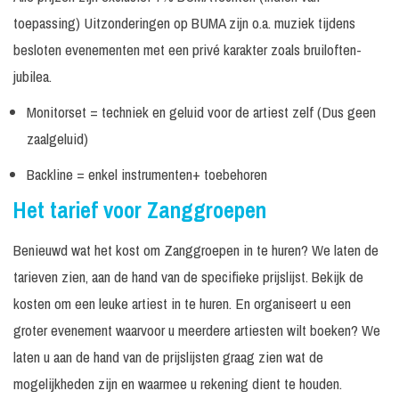
Frank & The Diva
Excl.
Prijs op
toepassing) Uitzonderingen op BUMA zijn o.a. muziek tijdens
In overleg
Tape Show
techniek
aanvraag
besloten evenementen met een privé karakter zoals bruiloften-
Frank & The Diva
Excl.
Prijs op
jubilea.
In overleg
met Saxofonist
techniek
aanvraag
Monitorset = techniek en geluid voor de artiest zelf (Dus geen
Frank & The Diva
Excl.
Prijs op
In overleg
met Toetsenist
techniek
aanvraag
zaalgeluid)
Frank & The Diva
Excl.
Prijs op
Backline = enkel instrumenten+ toebehoren
In overleg
met Combo
techniek
aanvraag
Het tarief voor Zanggroepen
Frank & The Diva
Excl.
Prijs op
met The Skyline
In overleg
techniek
aanvraag
Benieuwd wat het kost om Zanggroepen in te huren? We laten de
Orchestra
tarieven zien, aan de hand van de specifieke prijslijst. Bekijk de
Incl.
€ 1.995,
K3 Tribute act
30 minuten
monitorset
-
kosten om een leuke artiest in te huren. En organiseert u een
groter evenement waarvoor u meerdere artiesten wilt boeken? We
Mr. Jones & Just
Vanaf €
in Case
3.250, -
laten u aan de hand van de prijslijsten graag zien wat de
mogelijkheden zijn en waarmee u rekening dient te houden.
Tape optreden Mr.
Incl.
€ 3.250,
30 minuten