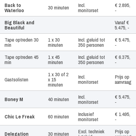
Artiest /
Tijdsduur
Geluid
Prijs
Back to
Incl.
€ 2.895,
30 minuten
Boekingsvorm
Waterloo
monitorset
-
Big Black and
Vanaf €
Beautiful
5.475, -
Tape optreden 30
1 x 30
Incl. geluid tot
€ 5.475,
min
minuten
350 personen
-
Tape optreden 45
1 x 45
Incl. geluid tot
€ 6.375,
min
minuten
350 personen
-
1 x 30 of 2
Incl.
Prijs op
Gastsolisten
x 15
monitorset
aanvraag
minuten
Incl.
€ 5.475,
Boney M
40 minuten
monitorset
-
Inclusief
€ 1.495,
Chic Le Freak
60 minuten
monitorset
-
Excl. techniek
Prijs op
Delegation
30 minuten