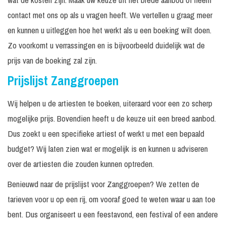
contact met ons op als u vragen heeft. We vertellen u graag meer
Excl. techniek
Prijs op
Pointer Sisters
In overleg
/ geluid
aanvraag
en kunnen u uitleggen hoe het werkt als u een boeking wilt doen.
Incl. geluid tot
Prijs op
Zo voorkomt u verrassingen en is bijvoorbeeld duidelijk wat de
Soul Brothers
30 minuten
300 personen
aanvraag
prijs van de boeking zal zijn.
Incl.
€ 3.525,
Soulsisters
30 minuten
Prijslijst Zanggroepen
monitorset
-
Vanaf €
Wij helpen u de artiesten te boeken, uiteraard voor een zo scherp
Soulmen
2.995, -
mogelijke prijs. Bovendien heeft u de keuze uit een breed aanbod.
Tape optreden 1
1 x 30
Incl.
€ 2.995,
Dus zoekt u een specifieke artiest of werkt u met een bepaald
x 30 minuten
minuten
monitorset
-
budget? Wij laten zien wat er mogelijk is en kunnen u adviseren
Tape optreden 2
2 x 30
Incl.
Prijs op
over de artiesten die zouden kunnen optreden.
x 30 minuten
minuten
monitorset
aanvraag
Benieuwd naar de prijslijst voor Zanggroepen? We zetten de
The Chicago
1 x 60/75
Funk (Earth,
minuten of
Incl.
Prijs op
tarieven voor u op een rij, om vooraf goed te weten waar u aan toe
Wind & Fire
2 x 45
monitorset
aanvraag
Tribute)
minuten
bent. Dus organiseert u een feestavond, een festival of een andere