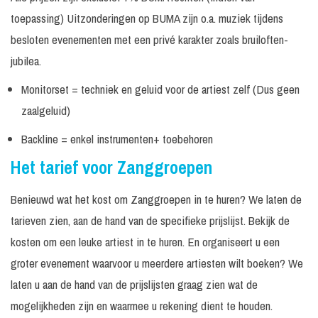
Kool & the
Excl. techniek
Prijs op
In overleg
toepassing) Uitzonderingen op BUMA zijn o.a. muziek tijdens
Gang
/ geluid
aanvraag
besloten evenementen met een privé karakter zoals bruiloften-
Prijs op
Ladies of Soul
60 minuten
Op aanvraag
aanvraag
jubilea.
€ 1.250,
Monitorset = techniek en geluid voor de artiest zelf (Dus geen
Loving Angels
30 minuten
Excl. geluid
-
zaalgeluid)
Vanaf €
LuvDots
Backline = enkel instrumenten+ toebehoren
1.495, -
Het tarief voor Zanggroepen
Tape optreden -
Incl.
€ 1.495,
Besloten
30 minuten
monitorset
-
evenementen
Benieuwd wat het kost om Zanggroepen in te huren? We laten de
tarieven zien, aan de hand van de specifieke prijslijst. Bekijk de
Tape optreden -
Incl.
€ 1.695,
Openbare
30 minuten
monitorset
-
kosten om een leuke artiest in te huren. En organiseert u een
evenementen
groter evenement waarvoor u meerdere artiesten wilt boeken? We
Prijs op
Mai Tai
30 minuten
Excl. techniek
laten u aan de hand van de prijslijsten graag zien wat de
aanvraag
mogelijkheden zijn en waarmee u rekening dient te houden.
Mell & Vintage
Excl. techniek
Prijs op