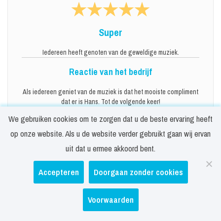
Super
Iedereen heeft genoten van de geweldige muziek.
Reactie van het bedrijf
Als iedereen geniet van de muziek is dat het mooiste compliment
dat er is Hans. Tot de volgende keer!
We gebruiken cookies om te zorgen dat u de beste ervaring heeft
op onze website. Als u de website verder gebruikt gaan wij ervan
uit dat u ermee akkoord bent.
10
Accepteren
Doorgaan zonder cookies
Gerard
-
Ravenswaaij
-
Voorwaarden
19 mei 2026