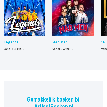
Legends
Mad Men
1Ni
Vanaf € 6.495, -
Vanaf € 4.295, -
Vana
Gemakkelijk boeken bij
ArtiestBoeken.nl