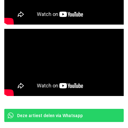
van de luchtgitaar, zing de longen uit je lijf, en geniet voor de
verandering eens van een waanzinnig trio zonder schuldgevoel..!
We hope to see you on tour!!
The Euros are:
David Bakker, Guitars/Vocals
Peter Bakker, Keys/Synthbass/Vocals
Michiel Bütterhof, Drums/Vocals
Deze artiest delen via Whatsapp