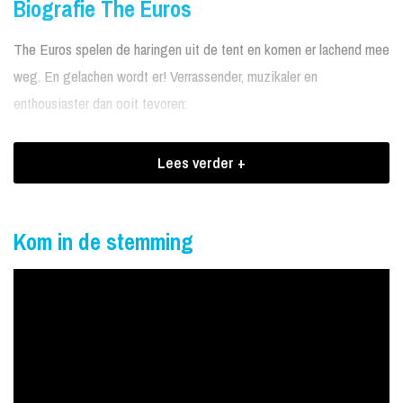
Biografie The Euros
The Euros spelen de haringen uit de tent en komen er lachend mee
weg. En gelachen wordt er! Verrassender, muzikaler en
enthousiaster dan ooit tevoren:
Boekingen The Euros
Lees verder +
Naast een zondvloed aan hits zorgt dit powertrio met hun briljante
interactie en knallende show voor steengoed vermaak. Met shows
op de Zwarte Cross, de Nijmeegse Vierdaagse, in Hongkong en
Kom in de stemming
Afghanistan komt het totaal op een verbijsterend aantal van meer
dan 1500 optredens.
The Euros boeken
Door de wol geverfd en door het volk geprezen: dat zijn de drie
enthousiastelingen van The Euros. Betrap jezelf op het bespelen