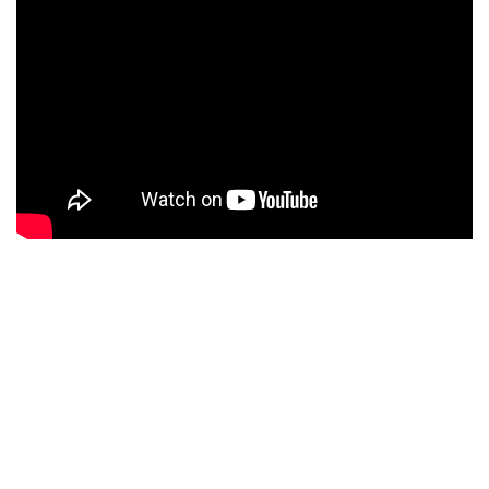
vaderlandse meezingtophits, van Corry Konings, Bonnie st. Claire,
Henk Wijngaard, Koos Alberts, Willy en Willeke, tot André Hazes,
e.v.a. Om de sfeer van de avond recht te doen wordt de
podiumaankleding geheel in oerhollandse, stijl gehouden. Truus
Trut & de Terlenka's; Voor als het écht feest mag worden!