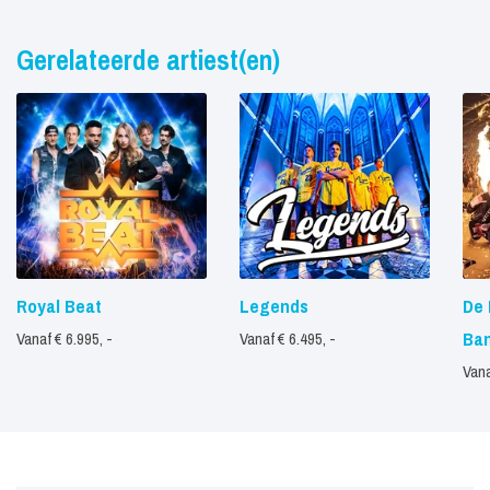
Gerelateerde artiest(en)
Royal Beat
Legends
De 
Ba
Vanaf € 6.995, -
Vanaf € 6.495, -
Vana