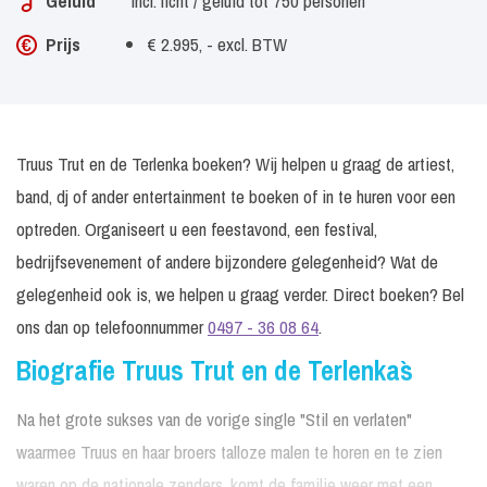
Geluid
Incl. licht / geluid tot 750 personen
Prijs
€ 2.995, - excl. BTW
Truus Trut en de Terlenka boeken? Wij helpen u graag de artiest,
band, dj of ander entertainment te boeken of in te huren voor een
optreden. Organiseert u een feestavond, een festival,
bedrijfsevenement of andere bijzondere gelegenheid? Wat de
gelegenheid ook is, we helpen u graag verder. Direct boeken? Bel
ons dan op telefoonnummer
0497 - 36 08 64
.
Biografie Truus Trut en de Terlenka`s
Na het grote sukses van de vorige single "Stil en verlaten"
waarmee Truus en haar broers talloze malen te horen en te zien
waren op de nationale zenders, komt de familie weer met een