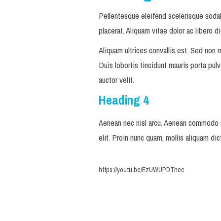
Pellentesque eleifend scelerisque sodales.
placerat. Aliquam vitae dolor ac libero d
Aliquam ultrices convallis est. Sed non
Duis lobortis tincidunt mauris porta pulv
auctor velit.
Heading 4
Aenean nec nisl arcu. Aenean commodo ac
elit. Proin nunc quam, mollis aliquam dic
https://youtu.be/EzUWUPDThec