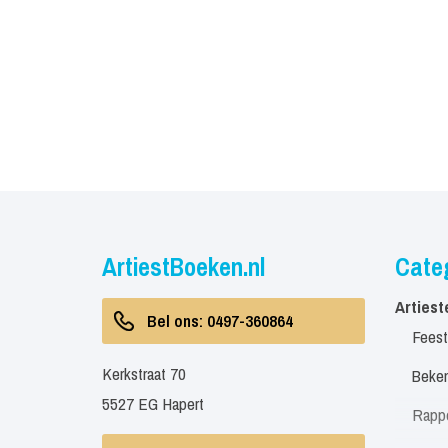
ArtiestBoeken.nl
Cate
Artiest
Bel ons: 0497-360864
Feest
Kerkstraat 70
Beken
5527 EG Hapert
Rapp