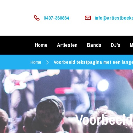
0497-360864
info@artiestboeke
Home
Artiesten
Bands
DJ’s
M
Home
Voorbeeld tekstpagina met een langer
Voorbeeld 