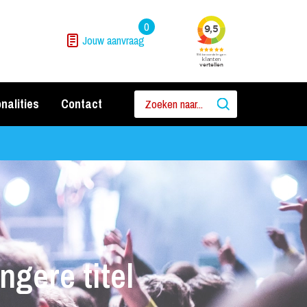
0
Jouw aanvraag
nalities
Contact
ngere titel