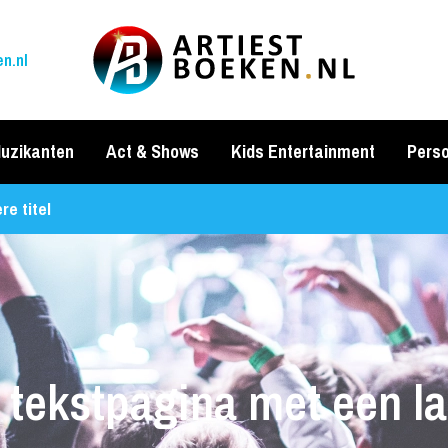
n.nl
uzikanten
Act & Shows
Kids Entertainment
Perso
e titel
tekstpagina met een la