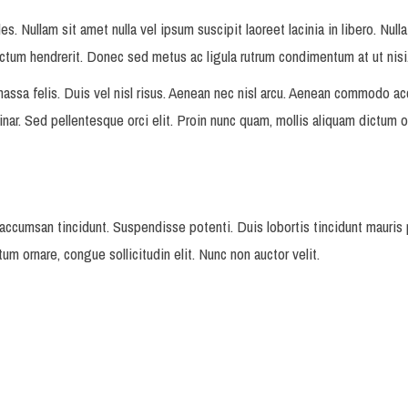
 Nullam sit amet nulla vel ipsum suscipit laoreet lacinia in libero. Nulla f
ictum hendrerit. Donec sed metus ac ligula rutrum condimentum at ut nisi. 
 massa felis. Duis vel nisl risus. Aenean nec nisl arcu. Aenean commodo a
inar. Sed pellentesque orci elit. Proin nunc quam, mollis aliquam dictum o
cumsan tincidunt. Suspendisse potenti. Duis lobortis tincidunt mauris p
tum ornare, congue sollicitudin elit. Nunc non auctor velit.