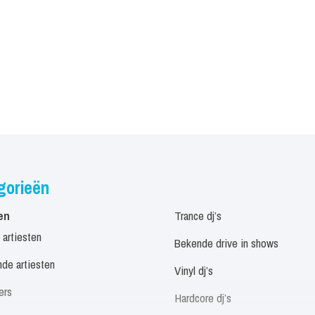
gorieën
en
Trance dj’s
 artiesten
Bekende drive in shows
de artiesten
Vinyl dj’s
ers
Hardcore dj’s