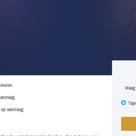
inuten
Vraag
anvraag
Tape
s op aanvraag