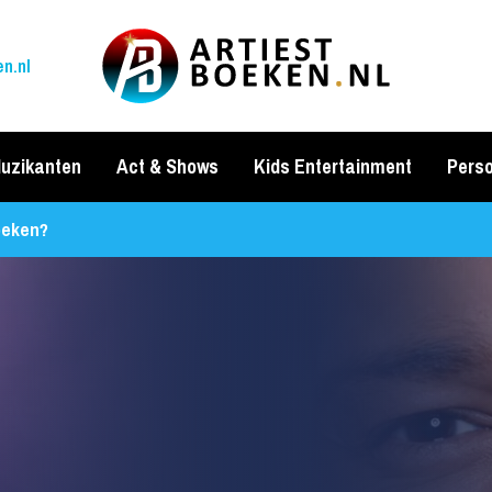
n.nl
uzikanten
Act & Shows
Kids Entertainment
Perso
oeken?