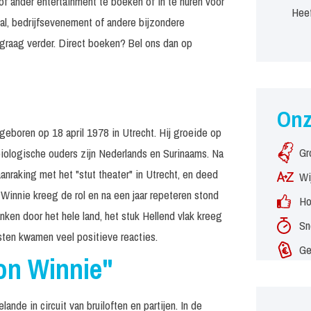
of ander entertainment te boeken of in te huren voor
Heef
al, bedrijfsevenement of andere bijzondere
graag verder. Direct boeken? Bel ons dan op
On
 geboren op 18 april 1978 in Utrecht. Hij groeide op
Gr
 biologische ouders zijn Nederlands en Surinaams. Na
anraking met het "stut theater" in Utrecht, en deed
Wi
 Winnie kreeg de rol en na een jaar repeteren stond
Ho
nken door het hele land, het stuk Hellend vlak kreeg
Sn
sten kwamen veel positieve reacties.
Ge
n Winnie"
nde in circuit van bruiloften en partijen. In de