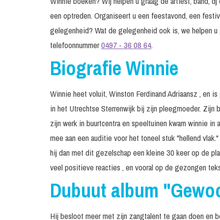
Winnie boeken? Wij helpen u graag de artiest, band, dj 
een optreden. Organiseert u een feestavond, een festiv
gelegenheid? Wat de gelegenheid ook is, we helpen u 
telefoonnummer
0497 - 36 08 64
.
Biografie Winnie
Winnie heet voluit, Winston Ferdinand Adriaansz , en is
in het Utrechtse Sterrenwijk bij zijn pleegmoeder. Zijn
zijn werk in buurtcentra en speeltuinen kwam winnie in a
mee aan een auditie voor het toneel stuk "hellend vlak."
hij dan met dit gezelschap een kleine 30 keer op de pla
veel positieve reacties , en vooral op de gezongen tek
Dubuut album "Gewoo
Hij besloot meer met zijn zangtalent te gaan doen en bela