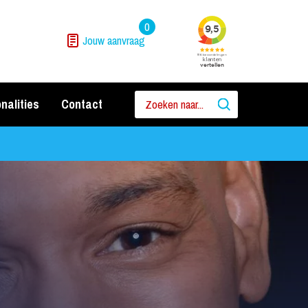
0
Jouw aanvraag
nalities
Contact