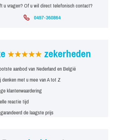
t u vragen? Of u wil direct telefonisch contact?
0497-360864
ze
zekerheden
ootste aanbod van Nederland en België
j denken met u mee van A tot Z
ge klantenwaardering
elle reactie tijd
garandeerd de laagste prijs