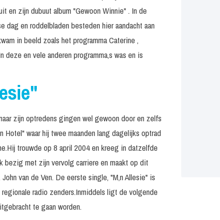
uit en zijn dubuut album "Gewoon Winnie" . In de
rse dag en roddelbladen besteden hier aandacht aan
 kwam in beeld zoals het programma Caterine ,
 In deze en vele anderen programma,s was en is
lesie"
 maar zijn optredens gingen wel gewoon door en zelfs
n Hotel" waar hij twee maanden lang dagelijks optrad
e.Hij trouwde op 8 april 2004 en kreeg in datzelfde
k bezig met zijn vervolg carriere en maakt op dit
ohn van de Ven. De eerste single, "M,n Allesie" is
 regionale radio zenders.Inmiddels ligt de volgende
uitgebracht te gaan worden.