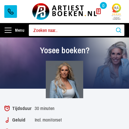
0
Menu
Yosee boeken?
Tijdsduur
30 minuten
Geluid
Incl. monitorset