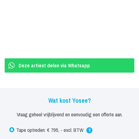
inzetbaar is op exclusieve bedrijfsfeesten, grote festivals en in
gezellige kroegen.
Yosee is bekend van:
‘Jouw Ritme’ (>100.000 views op Youtube)
Singles als, ‘Helemaal Gehad Met Jou’, ‘Eindeloos’, ‘1000
Deze artiest delen via Whatsapp
Dromen Ver’.
TV programma Bloed Zweet & Tranen
Yosee zegt enorm te genieten van deze droom. "Het is iets, wat ik
Wat kost Yosee?
al van jongs af aan al wil doen". En ze hoopt nog heel lang door te
mogen gaan met haar droom.
Vraag geheel vrijblijvend en eenvoudig een offerte aan.
Tape optreden: € 795, - excl. BTW
?