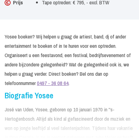
Prijs
Tape optreden: € 795, - excl. BTW
Yosee boeken? Wij helpen u graag de artiest, band, dj of ander
entertainment te boeken of in te huren voor een optreden.
Organiseert u een feestavond, een festival, bedrijfsevenement of
andere bijzondere gelegenheid? Wat de gelegenheid ook is, we
helpen u graag verder. Direct boeken? Bel ons dan op
telefoonnummer
0497 - 36 08 64
.
Biografie Yosee
José van Uden, Yosee, geboren op 10 januari 1970 in ''s-
Hertogenbosch. Altijd als kind al gefascineerd door de muziek en
won op jonge leeftijd al veel talentenjachten. Tijdens haar vakantie
in Gran Canaria, is ze in contact gekomen met John Meier en heeft