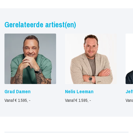
Gerelateerde artiest(en)
Grad Damen
Nelis Leeman
Jef
Vanaf € 1.595, -
Vanaf € 1.595, -
Vana