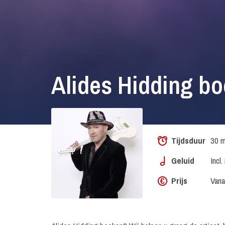
Alides Hidding b
Tijdsduur
30 m
Geluid
Incl
Prijs
Vana