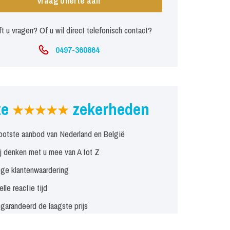
Vraag offerte aan
t u vragen? Of u wil direct telefonisch contact?
0497-360864
ze
zekerheden
ootste aanbod van Nederland en België
j denken met u mee van A tot Z
ge klantenwaardering
elle reactie tijd
garandeerd de laagste prijs