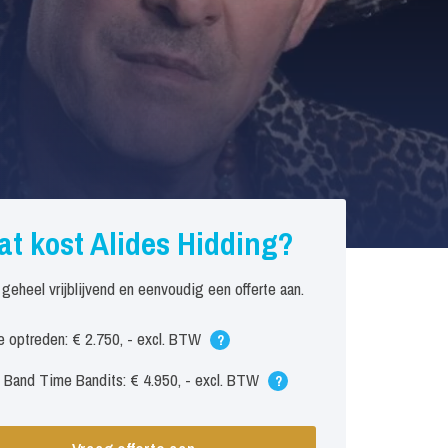
t kost Alides Hidding?
 geheel vrijblijvend en eenvoudig een offerte aan.
 optreden: € 2.750, - excl. BTW
?
 Band Time Bandits: € 4.950, - excl. BTW
?