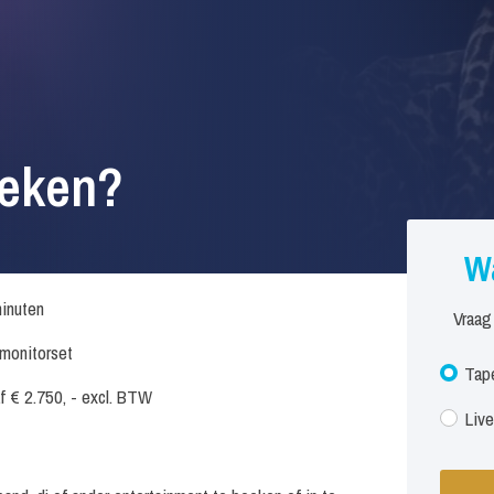
oeken?
Wa
inuten
Vraag
. monitorset
Tape
f € 2.750, - excl. BTW
Live