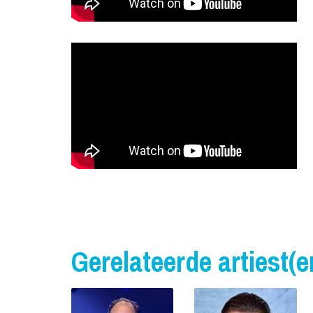
Gerelateerde artiest(e