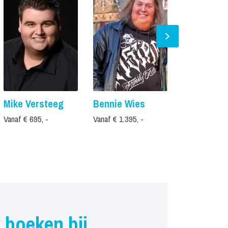
Mike Versteeg
Bennie Wies
Derymie
Vanaf € 695, -
Vanaf € 1.395, -
Vanaf € 795, -
 boeken bij