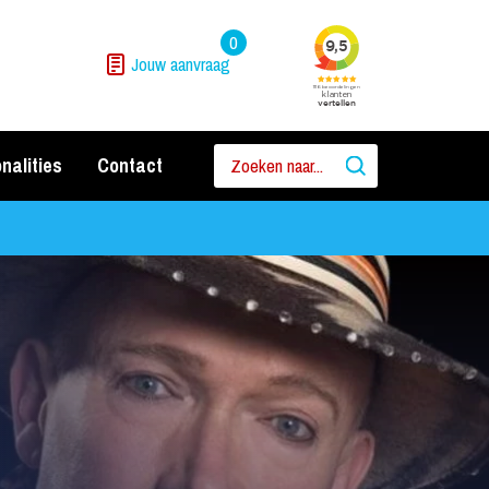
0
Jouw aanvraag
nalities
Contact