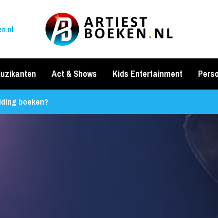
n.nl
uzikanten
Act & Shows
Kids Entertainment
Perso
dding boeken?