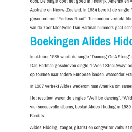
door. De single doet het goed in Frankrijk, Amerika en 
Australie en Nieuw-Zeeland. In 1984 bereikt de single 
gescoord met “Endless Road”. Tussendoor vertrekt Alid
van de zeer talentvolle Dan Hartman nummers gaat schri
Boekingen Alides Hid
In oktober 1985 wordt de single “Dancing On A String” 
Dan Hartman geschreven single “I Won’t Steal Away” een 
op tournee naar andere Europese landen, waaronder Fran
In 1987 vertrekt Alides wederom naar Amerika om same
Het resultaat waren de singles “We’ll be dancing”, “Wild
vier succesvolle albums, besluit Alides Hidding in 198
Bandits.
Alides Hidding, zanger, gitarist en songwriter verhuist 