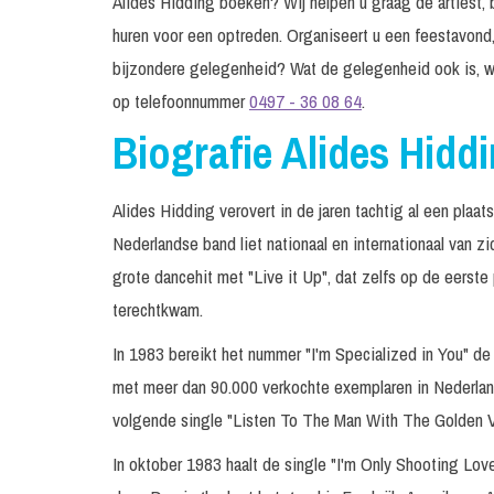
Alides Hidding boeken? Wij helpen u graag de artiest, b
huren voor een optreden. Organiseert u een feestavond,
bijzondere gelegenheid? Wat de gelegenheid ook is, w
op telefoonnummer
0497 - 36 08 64
.
Biografie Alides Hidd
Alides Hidding verovert in de jaren tachtig al een pla
Nederlandse band liet nationaal en internationaal van 
grote dancehit met "Live it Up", dat zelfs op de eerst
terechtkwam.
In 1983 bereikt het nummer "I'm Specialized in You" de
met meer dan 90.000 verkochte exemplaren in Nederland
volgende single "Listen To The Man With The Golden Vo
In oktober 1983 haalt de single "I'm Only Shooting Lov