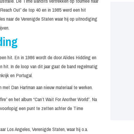
Australie. De Time Bandits vertrekken op tournee naar
“Reach Out” de top 40 en in 1985 werd een hit
es naar de Verenigde Staten waar hij op uitnodiging
jven.
ding
een hit. En in 1986 wordt de door Alides Hidding en
hit. In de loop van dit jaar gaat de band regelmatig
krijk en Portugal.
n met Dan Hartman aan nieuw materiaal te werken.
fire” en het album “Can’t Wait For Another World”. Na
9 voorlopig een punt te zetten achter de Time
naar Los Angeles, Verenigde Staten, waar hij o.a.