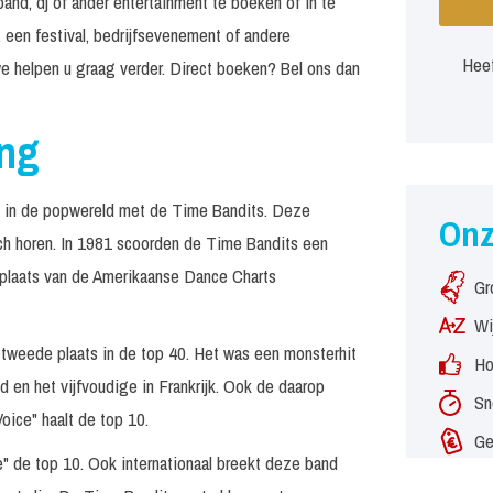
and, dj of ander entertainment te boeken of in te
 een festival, bedrijfsevenement of andere
Heef
e helpen u graag verder. Direct boeken? Bel ons dan
ing
ats in de popwereld met de Time Bandits. Deze
On
zich horen. In 1981 scoorden de Time Bandits een
e plaats van de Amerikaanse Dance Charts
Gr
Wi
 tweede plaats in de top 40. Het was een monsterhit
Ho
 en het vijfvoudige in Frankrijk. Ook de daarop
Sn
ice" haalt de top 10.
Ge
e" de top 10. Ook internationaal breekt deze band