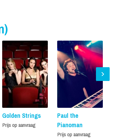
n)
Golden Strings
Paul the
Accordeon
Pianoman
Peter
Prijs op aanvraag
Prijs op aanvraag
Prijs op aanvr