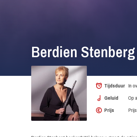
Berdien Stenberg
Tijdsduur
In o
Geluid
Op a
Prijs
Prij