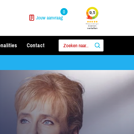
0
Jouw aanvraag
nalities
Contact