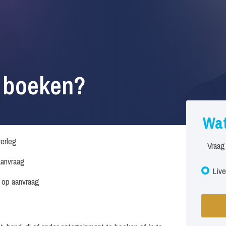
 boeken?
Wat
verleg
Vraag
anvraag
Live
s op aanvraag