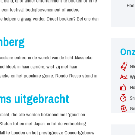
, band, dj of ander entertainment te boeken of in te
Heef
 een festival, bedrijfsevenement of andere
e helpen u graag verder. Direct boeken? Bel ons dan
nberg
On
laire entree in de wereld van de licht-klassieke
Gr
d bleek in haar carrière, wist zij met haar
assieke en het populaire genre. Rondo Russo stond in
Wi
Ho
ums uitgebracht
Sn
Ge
racht, die alle werden bekroond met ‘goud’ en
 Staten tot en met Japan, in tot de verbeelding
Hall te Londen en het prestigieuze Concertgebouw