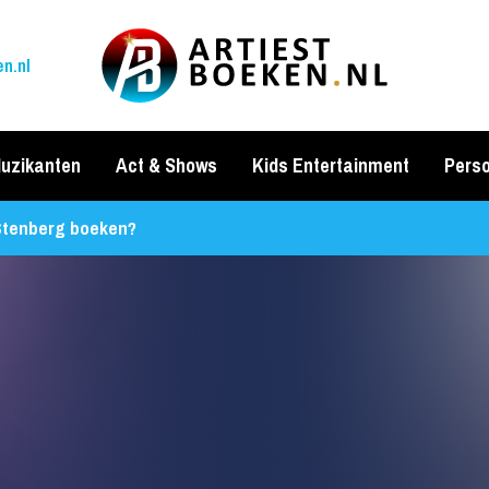
n.nl
uzikanten
Act & Shows
Kids Entertainment
Perso
Stenberg boeken?