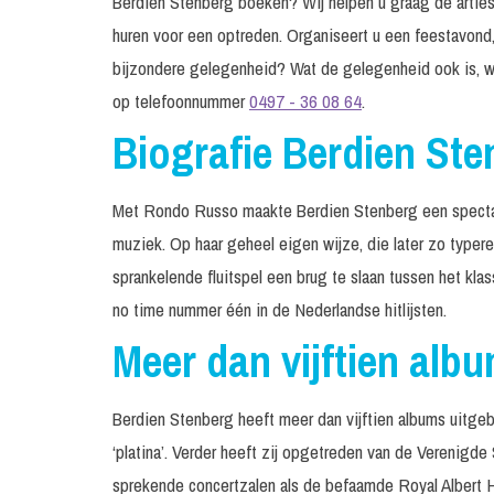
Berdien Stenberg boeken? Wij helpen u graag de artiest
huren voor een optreden. Organiseert u een feestavond,
bijzondere gelegenheid? Wat de gelegenheid ook is, w
op telefoonnummer
0497 - 36 08 64
.
Biografie Berdien Ste
Met Rondo Russo maakte Berdien Stenberg een spectacu
muziek. Op haar geheel eigen wijze, die later zo typeren
sprankelende fluitspel een brug te slaan tussen het kl
no time nummer één in de Nederlandse hitlijsten.
Meer dan vijftien alb
Berdien Stenberg heeft meer dan vijftien albums uitgeb
‘platina’. Verder heeft zij opgetreden van de Verenigde
sprekende concertzalen als de befaamde Royal Albert 