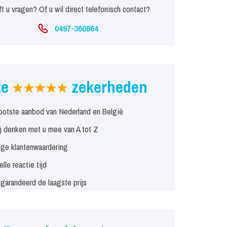
t u vragen? Of u wil direct telefonisch contact?
0497-360864
ze
zekerheden
ootste aanbod van Nederland en België
j denken met u mee van A tot Z
ge klantenwaardering
elle reactie tijd
garandeerd de laagste prijs