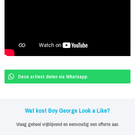
evenementen, discotheken, festivals en clubs.
In 2023 is the dutch
Boy George door de echte Boy George uitgeroepen tot de beste
lookalike ter wereld en mocht in las Vegas de show van Culture
Club openen.
Deze artiest delen via Whatsapp
Wat kost Boy George Look a Like?
Vraag geheel vrijblijvend en eenvoudig een offerte aan.