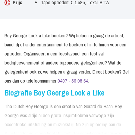
Prijs
Tape optreden: € 1.595, - excl. BTW
Boy George Look a Like boeken? Wij helpen u graag de artiest,
band, dj of ander entertainment te boeken of in te huren voor een
optreden. Organiseert u een feestavond, een festival,
bedrijfsevenement of andere bijzondere gelegenheid? Wat de
gelegenheid ook is, we helpen u graag verder. Direct boeken? Bel
ons dan op telefoonnummer
0497 - 36 08 64
.
Biografie Boy George Look a Like
The Dutch Boy George is een creatie van Gerard de Haan. Boy
George was altijd al een grote inspiratiebron vanwege zijn
excentrieke uitstraling en muziekstijl. Na zijn opleiding aan de
Kunstacademie-mode heeft hij zich gespecialiseerd in visagie. Al