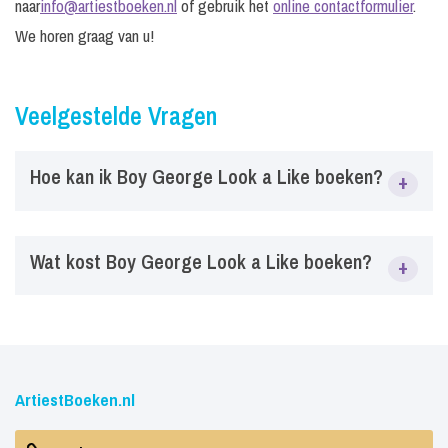
naar
info@artiestboeken.nl
of gebruik het
online contactformulier
.
We horen graag van u!
Veelgestelde Vragen
Hoe kan ik Boy George Look a Like boeken?
+
Via ArtiestBoeken.nl kun je eenvoudig Boy George Look a
Wat kost Boy George Look a Like boeken?
+
Like boeken voor festivals, bedrijfsfeesten, tentfeesten,
evenementen en privéfeesten. Vraag vrijblijvend informatie
aan over beschikbaarheid, prijs en mogelijkheden.
De prijs van Boy George Look a Like is afhankelijk van
factoren zoals datum, locatie, type evenement en gewenste
boekingsvorm. De prijsinformatie start vanaf Vanaf € 1.595, -
ArtiestBoeken.nl
excl. BTW. Neem contact op met ArtiestBoeken.nl voor een
actuele prijsopgave.