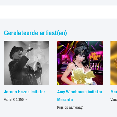
Gerelateerde artiest(en)
Jeroen Hazes Imitator
Amy Winehouse imitator
Mar
Merante
Vanaf € 1.350, -
Vana
Prijs op aanvraag