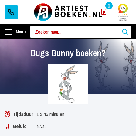
0
Menu
Bugs Bunny boeken?
Tijdsduur
1 x 45 minuten
Geluid
N.v.t.