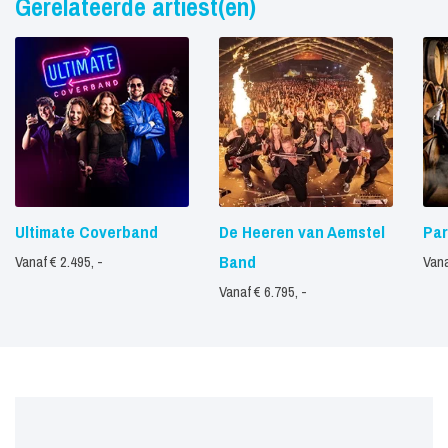
Gerelateerde artiest(en)
Ultimate Coverband
De Heeren van Aemstel
Par
Band
Vanaf € 2.495, -
Vana
Vanaf € 6.795, -