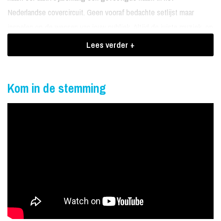
Nederlandse covercircuit. Geen vooraf bedachte setlijst maar
inspelen op de wensen van jouw publiek. Altijd de juiste muziek, op
het juiste moment, alles100% live.
Lees verder +
Touché heeft repertoire van toen en nu,
voor ieder wat wils
Kom in de stemming
Met 5 ervaren muzikanten speelt deze band een aanstekelijk
repertoire van toen en nu. Deze muzikanten hebben zichtbaar
plezier op het podium. Zij maken ieder feest compleet; van
bedrijfsfeesten en bruiloften tot kermissen, feesttenten en
pleinfeesten. Overal waar deze band komt is het raak of zoals de
Fransen zeggen Touché !