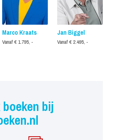
Marco Kraats
Jan Biggel
Tim Schal
Vanaf € 1.795, -
Vanaf € 2.495, -
Vanaf € 1.495,
 boeken bij
oeken.nl