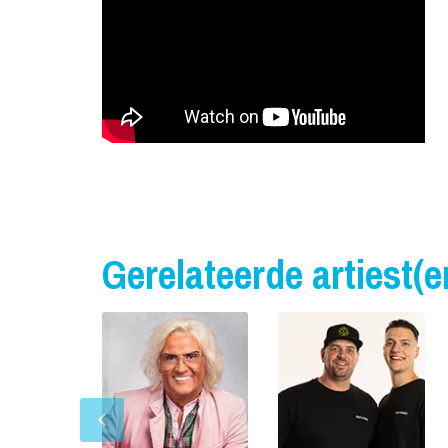
Gerelateerde artiest(e