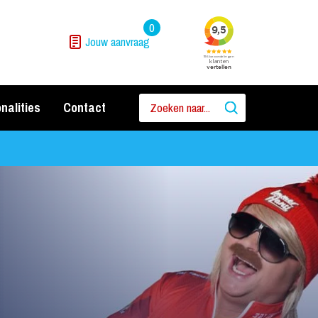
0
Jouw aanvraag
nalities
Contact