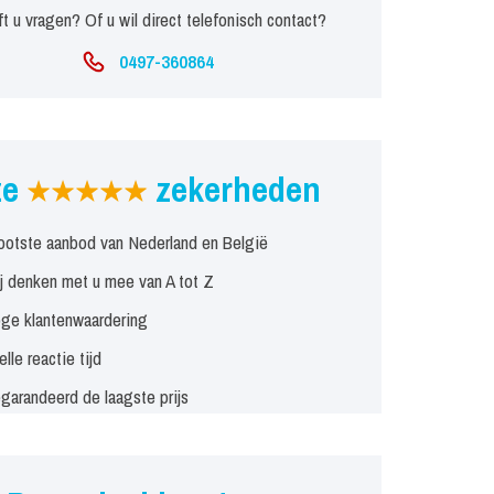
t u vragen? Of u wil direct telefonisch contact?
0497-360864
ze
zekerheden
ootste aanbod van Nederland en België
j denken met u mee van A tot Z
ge klantenwaardering
elle reactie tijd
garandeerd de laagste prijs