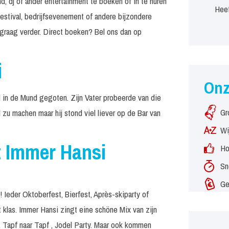
, dj of ander entertainment te boeken of in te huren
Heef
estival, bedrijfsevenement of andere bijzondere
graag verder. Direct boeken? Bel ons dan op
i
On
l in de Mund gegoten. Zijn Vater probeerde van die
Gr
zu machen maar hij stond viel liever op de Bar van
Wi
 Immer Hansi
Ho
Sn
Ge
eder Oktoberfest, Bierfest, Après-skiparty of
klas. Immer Hansi zingt eine schöne Mix van zijn
 Tapf naar Tapf , Jodel Party. Maar ook kommen