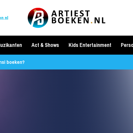
n.nl
uzikanten
Act & Shows
Kids Entertainment
Perso
nsi boeken?