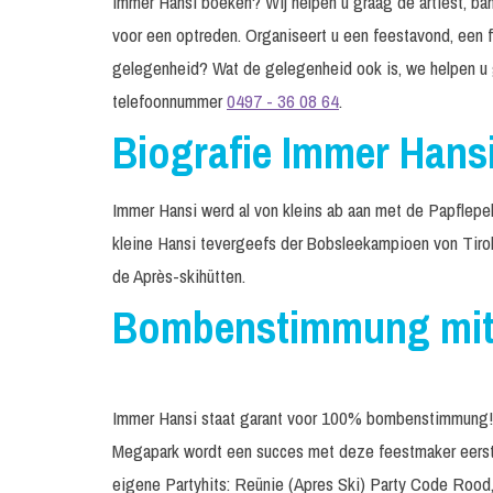
Immer Hansi boeken? Wij helpen u graag de artiest, band
voor een optreden. Organiseert u een feestavond, een f
gelegenheid? Wat de gelegenheid ook is, we helpen u 
telefoonnummer
0497 - 36 08 64
.
Biografie Immer Hans
Immer Hansi werd al von kleins ab aan met de Papflepe
kleine Hansi tevergeefs der Bobsleekampioen von Tirol 
de Après-skihütten.
Bombenstimmung mit
Immer Hansi staat garant voor 100% bombenstimmung!! I
Megapark wordt een succes met deze feestmaker eerst 
eigene Partyhits: Reünie (Apres Ski) Party Code Rood,