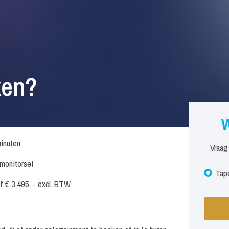
ken?
W
inuten
Vraag
. monitorset
Tape
f € 3.495, - excl. BTW