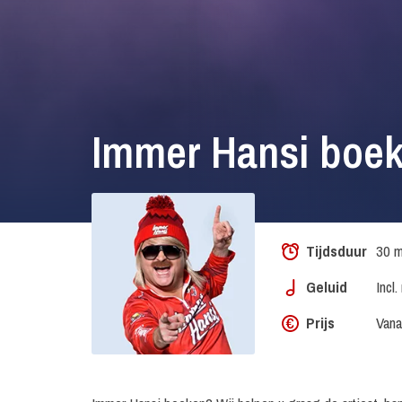
Immer Hansi boe
Tijdsduur
30 m
Geluid
Incl
Prijs
Vana