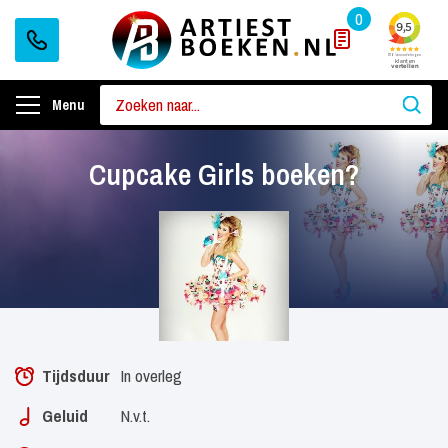
0
Menu
Cupcake Girls boeken?
Tijdsduur
In overleg
Geluid
N.v.t.