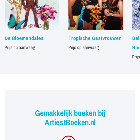
De Bloemendales
Tropische Gastvrouwen
Del
Hos
Prijs op aanvraag
Prijs op aanvraag
Prij
Gemakkelijk boeken bij
ArtiestBoeken.nl