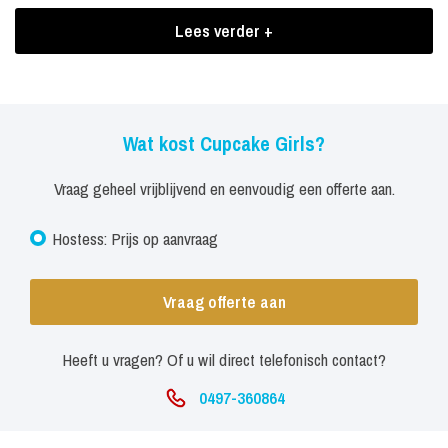
Boekingen Cupcake Girls
Lees verder +
In overleg met u en onze vaste leverancier kunt u uw voorkeur voor
smaken en kleuren selecteren.
Wat kost Cupcake Girls?
Vraag geheel vrijblijvend en eenvoudig een offerte aan.
Hostess: Prijs op aanvraag
Vraag offerte aan
Heeft u vragen? Of u wil direct telefonisch contact?
0497-360864