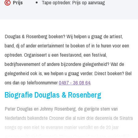
Prijs
Tape optreden: Prijs op aanvraag
Douglas & Rosenberg boeken? Wij helpen u graag de artiest,
band, dj of ander entertainment te boeken of in te huren voor een
optreden. Organiseert u een feestavond, een festival,
bedrijfsevenement of andere bijzondere gelegenheid? Wat de
gelegenheid ook is, we helpen u graag verder. Direct boeken? Bel
ons dan op telefoonnummer
0497 - 36 08 64
.
Biografie Douglas & Rosenberg
Peter Douglas en Johnny Rosenberg, de gerijpte stem van
Nederlands bekendste Crooner die al ruim drie decennia de Sinatra
songs op een niet te evenaren manier vertolkt en de 20 jaar
jongere multi getalenteerde "Gipsy Crooner" met zijn ongelooflijk