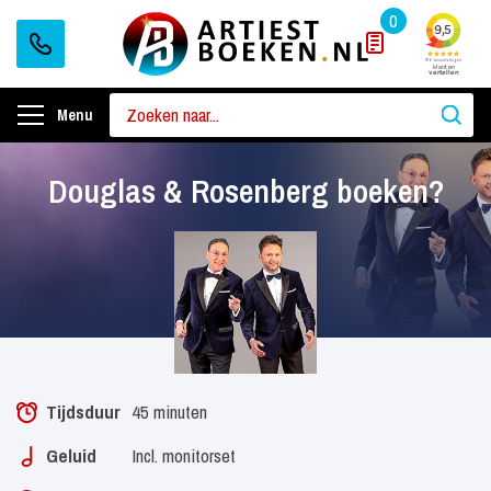
0
Menu
Douglas & Rosenberg boeken?
Tijdsduur
45 minuten
Geluid
Incl. monitorset