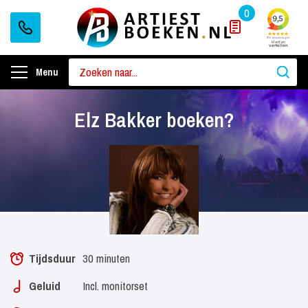
0
Menu
Elz Bakker boeken?
Tijdsduur
30 minuten
Geluid
Incl. monitorset