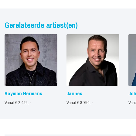
Gerelateerde artiest(en)
Raymon Hermans
Jannes
Joh
Vanaf € 2.495, -
Vanaf € 8.750, -
Vana