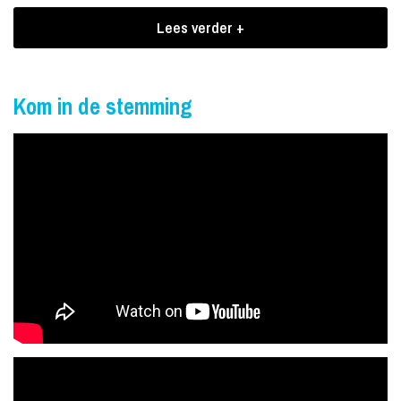
Winnares Henny Huisman´s
Soundmixshow
Lees verder +
Elz Bakker is door haar vele succesvolle optredens al bij een groot
publiek een bekendheid. Op achtjarige leeftijd maakte zij haar
Kom in de stemming
debuutsingle en eind jaren ´80 stapte zij als winnares van het
podium bij één van de afleveringen van Henny Huisman´s
Soundmixshow.
Geroutineerd en enthousiast zong Els Bakker enkele jaren in een
band om vervolgens voor een solocarrière te kiezen. Met haar
hitsingle 1000x gelogen sloot het Nederlandse publiek haar in de
armen wat resulteerde in een grote schare trouwe fans.
Boekingen Elz Bakker
Haar droom om beroemd te worden lijkt nu echt uit te gaan komen.
Ze is een samenwerking aangegaan met ´oude´ bekende producer