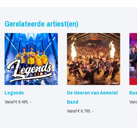
Gerelateerde artiest(en)
Legends
De Heeren van Aemstel
Bas
Band
Vanaf € 6.495, -
Vana
Vanaf € 6.795, -