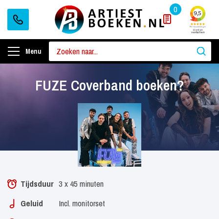
0
Menu
FUZE Coverband boeken?
Tijdsduur
3 x 45 minuten
Geluid
Incl. monitorset