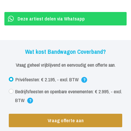
nummers uit de bekende Top 2000. Tijdens de Top 2000 show van
Bandwagon kan het publiek verzoekjes indienen bij de bandleden
Deze artiest delen via Whatsapp
– een unieke ervaring die elk optreden weer anders maakt!
Wat kost Bandwagon Coverband?
Vraag geheel vrijblijvend en eenvoudig een offerte aan.
Privéfeesten: € 2.195, - excl. BTW
?
Bedrijfsfeesten en openbare evenementen: € 2.995, - excl.
BTW
?
Vraag offerte aan