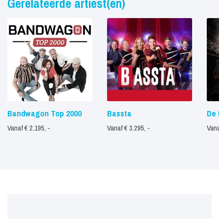
Gerelateerde artiest(en)
Bandwagon Top 2000
Bassta
De 
Vanaf € 2.195, -
Vanaf € 3.295, -
Vana