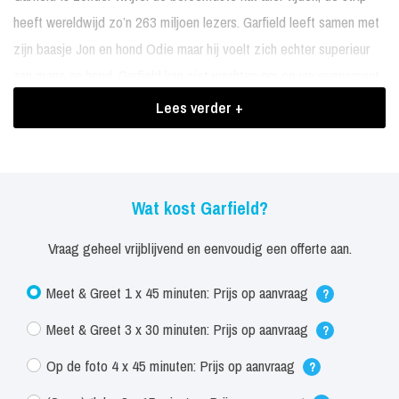
heeft wereldwijd zo’n 263 miljoen lezers. Garfield leeft samen met
zijn baasje Jon en hond Odie maar hij voelt zich echter superieur
aan mens en hond. Garfield kan niet wachten om op uw evenement
de kinderen te verblijden met een knuffel en een high-five. Ook
Lees verder +
gaat Garfield graag met alle kinderen op de foto om er echt een
onvergetelijke dag van te maken!
Boekingen Garfield
Wat kost Garfield?
Garfield is ook te boeken voor een gezellige foto-actie.
Vraag geheel vrijblijvend en eenvoudig een offerte aan.
Meet & Greet 1 x 45 minuten: Prijs op aanvraag
?
Meet & Greet 3 x 30 minuten: Prijs op aanvraag
?
Op de foto 4 x 45 minuten: Prijs op aanvraag
?