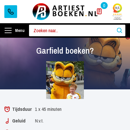
0
Menu
Garfield boeken?
Tijdsduur
1 x 45 minuten
Geluid
N.v.t.