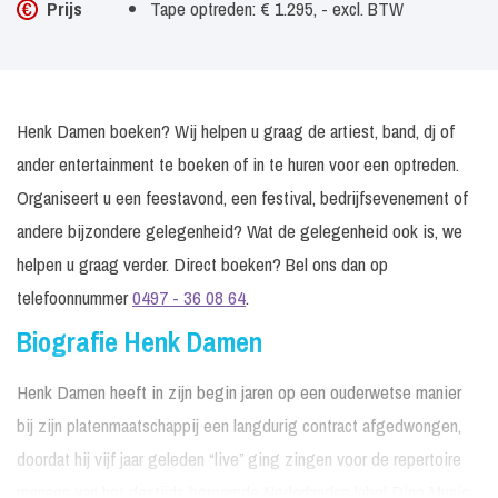
Prijs
Tape optreden: € 1.295, - excl. BTW
Henk Damen boeken? Wij helpen u graag de artiest, band, dj of
ander entertainment te boeken of in te huren voor een optreden.
Organiseert u een feestavond, een festival, bedrijfsevenement of
andere bijzondere gelegenheid? Wat de gelegenheid ook is, we
helpen u graag verder. Direct boeken? Bel ons dan op
telefoonnummer
0497 - 36 08 64
.
Biografie Henk Damen
Henk Damen heeft in zijn begin jaren op een ouderwetse manier
bij zijn platenmaatschappij een langdurig contract afgedwongen,
doordat hij vijf jaar geleden “live” ging zingen voor de repertoire
mensen van het destijds beroemde Nederlandse label Dino Music,