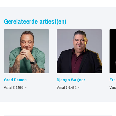
Gerelateerde artiest(en)
Grad Damen
Django Wagner
Fra
Vanaf € 1.595, -
Vanaf € 6.495, -
Vana