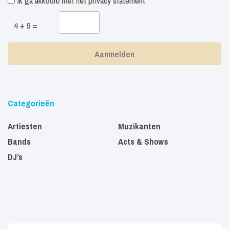
Ik ga akkoord met het
privacy statement
4 + 9 =
Categorieën
Artiesten
Muzikanten
Bands
Acts & Shows
DJ’s