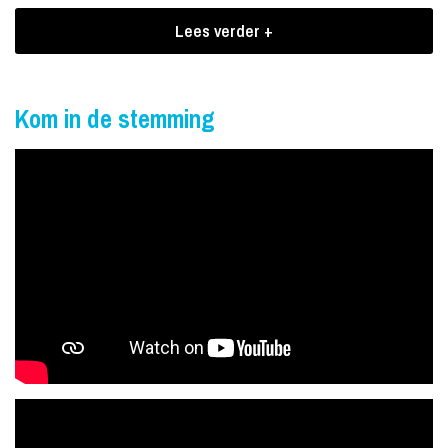
wellicht hun eerste échte popconcert.
Lees verder +
Komkommermaarbij
Hippe Gasten gaat liedjes spelen van het laatste album
Kom in de stemming
‘Komkommermaarbij’, waarop samengewerkt wordt met o.a.
producer Skiggy Rapz (bekend van Diggy Dex en Guus Meeuwis)
en nieuwe singles als ‘Baas van de BBQ’. Deze nummers geven de
enorme muzikale groei die Hippe Gasten heeft doorgemaakt
perfect weer en we zijn dan ook helemaal klaar om Nederland te
veroveren!
Beroemd in China
Nederland veroveren want, zoals je wellicht hebt gehoord, Hippe
Gasten zijn al behoorlijk beroemd in China! In diverse steden
verspreid over dit immens grote land heeft Hippe Gasten zijn show