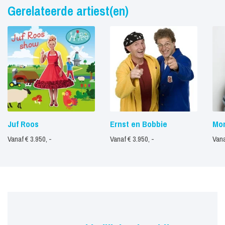
Gerelateerde artiest(en)
Juf Roos
Ernst en Bobbie
Mon
Vanaf € 3.950, -
Vanaf € 3.950, -
Vana