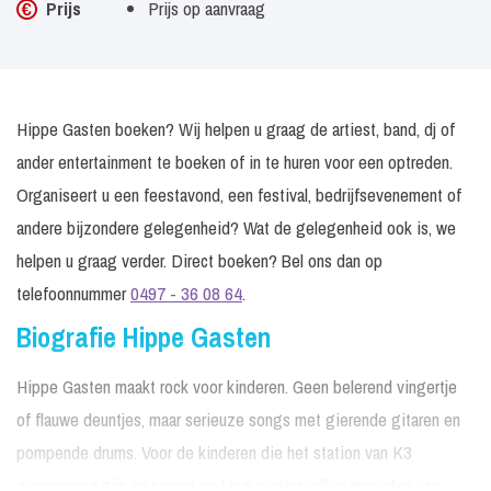
Prijs
Prijs op aanvraag
Hippe Gasten boeken? Wij helpen u graag de artiest, band, dj of
ander entertainment te boeken of in te huren voor een optreden.
Organiseert u een feestavond, een festival, bedrijfsevenement of
andere bijzondere gelegenheid? Wat de gelegenheid ook is, we
helpen u graag verder. Direct boeken? Bel ons dan op
telefoonnummer
0497 - 36 08 64
.
Biografie Hippe Gasten
Hippe Gasten maakt rock voor kinderen. Geen belerend vingertje
of flauwe deuntjes, maar serieuze songs met gierende gitaren en
pompende drums. Voor de kinderen die het station van K3
gepasseerd zijn en samen met hun ouders willen genieten van