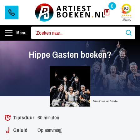
0
Menu
Hippe Gasten boeken?
Foto: Ariane van Ginneke
Tijdsduur
60 minuten
Geluid
Op aanvraag