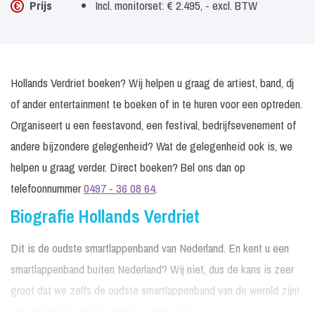
Prijs
Incl. monitorset: € 2.495, - excl. BTW
Hollands Verdriet boeken? Wij helpen u graag de artiest, band, dj
of ander entertainment te boeken of in te huren voor een optreden.
Organiseert u een feestavond, een festival, bedrijfsevenement of
andere bijzondere gelegenheid? Wat de gelegenheid ook is, we
helpen u graag verder. Direct boeken? Bel ons dan op
telefoonnummer
0497 - 36 08 64
.
Biografie Hollands Verdriet
Dit is de oudste smartlappenband van Nederland. En kent u een
smartlappenband buiten Nederland? Wij niet, dus de kans is zeer
groot dat we zelfs de oudste smartlappenband van de wereld zijn!
Ons motto? Gedeelde smart is dubbel plezier.