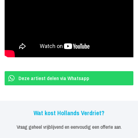
Waar onderscheidt Hollands Verdriet zich
in
Wij zijn een band waarvan de bandleden het ontzettend goed
kunnen vinden met elkaar. Wij genieten van het optreden en van de
lol die we samen hebben, zowel op het podium als ernaast. Die lol
springt altijd over op de zaal. Aan ervaring hebben we geen tekort.
Op het podium staat opgeteld meer dan 100 jaar aan
Deze artiest delen via Whatsapp
podiumervaring! Deze mannen weten dus wat er nodig is om een
zaal mee te krijgen. En of het nu een kroeg is of een grote
feesttent, wij maken feest! We spelen eigenlijk alleen maar de
bekendere Nederlandstalige nummers, die zorgen voor een feest
Wat kost Hollands Verdriet?
van herkenning. En daarmee wordt het feest! Meezingen! De
handen de lucht in!
Vraag geheel vrijblijvend en eenvoudig een offerte aan.