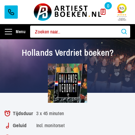
0
Menu
Hollands Verdriet boeken?
Tijdsduur
3 x 45 minuten
Geluid
Incl. monitorset