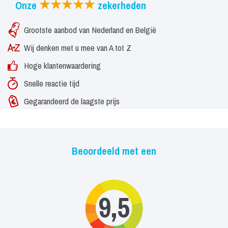
Onze
zekerheden
stroomaansluiting nodig. Tussendoor een keer verplaatsen is geen
probleem.
Grootste aanbod van Nederland en België
Let op: Om live sharen via de iPad en naar Facebook
Wij denken met u mee van A tot Z
mogelijk te maken is een internet verbinding nodig. Wij
Hoge klantenwaardering
nemen altijd mobiel wifi mee, maar zijn altijd afhankelijk
Snelle reactie tijd
van het bereik op uw locatie.
Gegarandeerd de laagste prijs
Beoordeeld met een
9,5