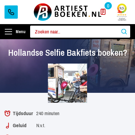
0
Menu
Hollandse Selfie Bakfiets boeken?
Tijdsduur
240 minuten
Geluid
N.v.t.