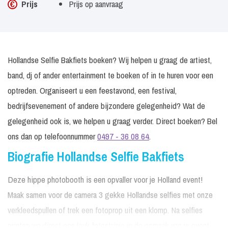
Prijs
Prijs op aanvraag
Hollandse Selfie Bakfiets boeken? Wij helpen u graag de artiest,
band, dj of ander entertainment te boeken of in te huren voor een
optreden. Organiseert u een feestavond, een festival,
bedrijfsevenement of andere bijzondere gelegenheid? Wat de
gelegenheid ook is, we helpen u graag verder. Direct boeken? Bel
ons dan op telefoonnummer
0497 - 36 08 64
.
Biografie Hollandse Selfie Bakfiets
Deze hippe photobooth is een opvaller voor je Holland event!
Maak samen voor de camera 3 gekke Hollandse selfies met onze
verkleedspullen of trek een fotoprop uit een klomp. Na selfies
printen we direct een leuk fotostripje in de opmaak van je event,