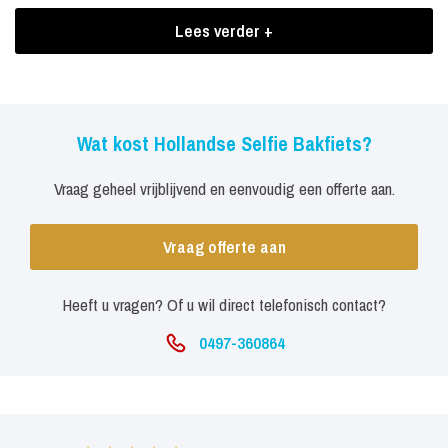
met je eigen tekst en logo erop.
Lees verder +
Je selfie direct in je mail
Met de ingebouwde iPad kunnen de gasten de foto direct naar
zichzelf e-mailen en aan de achterkant zit een grote TV
Wat kost Hollandse Selfie Bakfiets?
ingebouwd waarop een slideshow te zien is van de gemaakte
Vraag geheel vrijblijvend en eenvoudig een offerte aan.
foto’s.
Na afloop krijg je alle gemaakte foto’s digitaal van ons
Vraag offerte aan
aangeleverd. Wil je tijdens het event de foto’s direct op je
Facebook bedrijvenpagina? Dat kan! We uploaden ze live vanaf je
Heeft u vragen? Of u wil direct telefonisch contact?
event zodat je gasten direct kunnen liken & sharen.
0497-360864
Boekingen Hollandse Selfie Bakfiets
Deze photobooth is wel een bakfiets, maar we kunnen er niet
zomaar mee rondrijden, we hebben tenslotte wel een