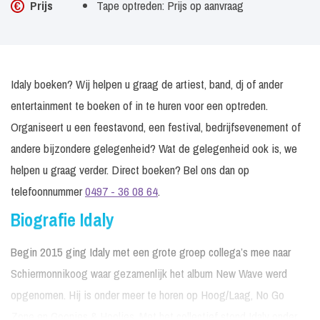
Prijs
Tape optreden: Prijs op aanvraag
Idaly boeken? Wij helpen u graag de artiest, band, dj of ander
entertainment te boeken of in te huren voor een optreden.
Organiseert u een feestavond, een festival, bedrijfsevenement of
andere bijzondere gelegenheid? Wat de gelegenheid ook is, we
helpen u graag verder. Direct boeken? Bel ons dan op
telefoonnummer
0497 - 36 08 64
.
Biografie Idaly
Begin 2015 ging Idaly met een grote groep collega’s mee naar
Schiermonnikoog waar gezamenlijk het album New Wave werd
opgenomen. Hij is onder meer te horen op Hoog/Laag, No Go
Zone en Goonies & Hoolies. Met het collectief stond Idaly onder