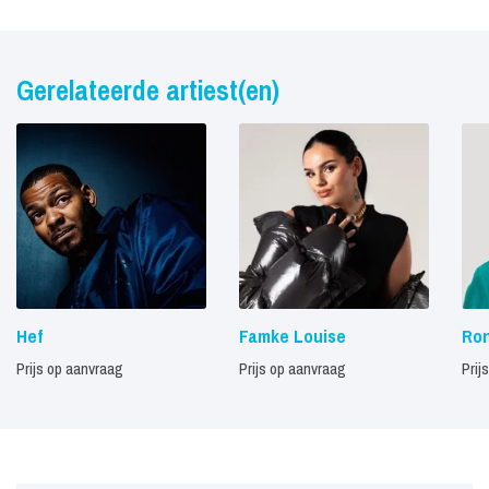
Gerelateerde artiest(en)
Hef
Famke Louise
Ron
Prijs op aanvraag
Prijs op aanvraag
Prij