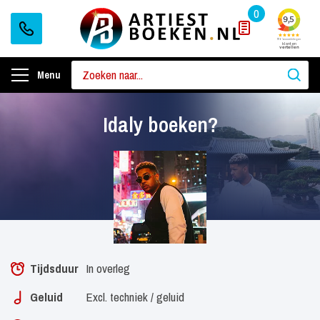
0
Menu
Idaly boeken?
Tijdsduur
In overleg
Geluid
Excl. techniek / geluid