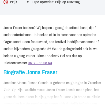
Prijs
Tape optreden: Prijs op aanvraag
Jonna Fraser boeken? Wij helpen u graag de artiest, band, dj of
ander entertainment te boeken of in te huren voor een optreden.
Organiseert u een feestavond, een festival, bedrijfsevenement of
andere bijzondere gelegenheid? Wat de gelegenheid ook is, we
helpen u graag verder. Direct boeken? Bel ons dan op
telefoonnummer
0497 - 36 08 64
.
Biografie Jonna Fraser
Jonathan ‘Jonna Fraser’ Grando is geboren en getogen in Zaandam
Zuid. Op zijn twaalfde maakt Jonna Fraser kennis met hiphop, het
genre dat hem direct in zijn greep heeft. Door zijn brede muzikale
opvoeding laat de goedlachse rapper zich duidelijk beïnvloeden