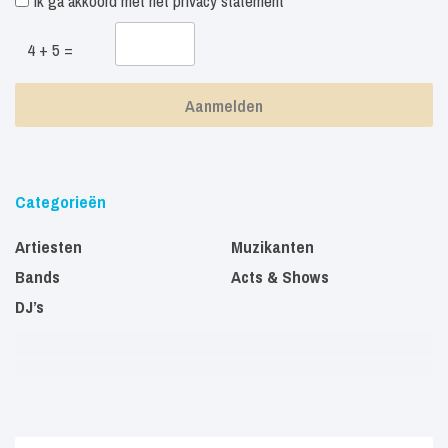
Ik ga akkoord met het
privacy statement
4 + 5 =
Categorieën
Artiesten
Muzikanten
Bands
Acts & Shows
DJ’s