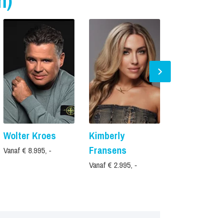
n)
Wolter Kroes
Kimberly
Hannah M
Fransens
Vanaf € 8.995, -
Prijs op aanvr
Vanaf € 2.995, -