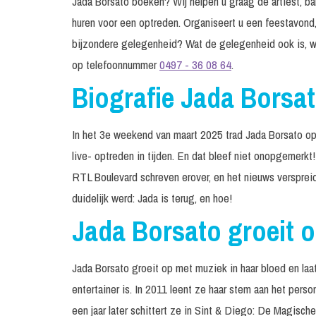
Jada Borsato boeken? Wij helpen u graag de artiest, ban
huren voor een optreden. Organiseert u een feestavond,
bijzondere gelegenheid? Wat de gelegenheid ook is, w
op telefoonnummer
0497 - 36 08 64
.
Biografie Jada Borsa
In het 3e weekend van maart 2025 trad Jada Borsato op
live- optreden in tijden. En dat bleef niet onopgemerk
RTL Boulevard schreven erover, en het nieuws verspre
duidelijk werd: Jada is terug, en hoe!
Jada Borsato groeit 
Jada Borsato groeit op met muziek in haar bloed en laat
entertainer is. In 2011 leent ze haar stem aan het pers
een jaar later schittert ze in Sint & Diego: De Magisch