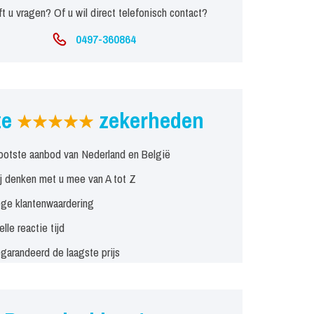
t u vragen? Of u wil direct telefonisch contact?
0497-360864
ze
zekerheden
ootste aanbod van Nederland en België
j denken met u mee van A tot Z
ge klantenwaardering
elle reactie tijd
garandeerd de laagste prijs