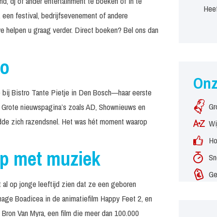
d, dj of ander entertainment te boeken of in te
Heef
 een festival, bedrijfsevenement of andere
e helpen u graag verder. Direct boeken? Bel ons dan
to
On
 bij Bistro Tante Pietje in Den Bosch—haar eerste
Gr
t! Grote nieuwspagina’s zoals AD, Shownieuws en
idde zich razendsnel. Het was hét moment waarop
Wi
Ho
op met muziek
Sn
Ge
 al op jonge leeftijd zien dat ze een geboren
onage Boadicea in de animatiefilm Happy Feet 2, en
e Bron Van Myra, een film die meer dan 100.000