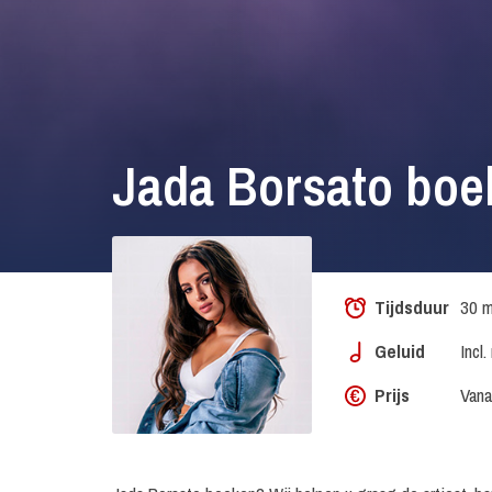
Jada Borsato boe
Tijdsduur
30 m
Geluid
Incl
Prijs
Vana