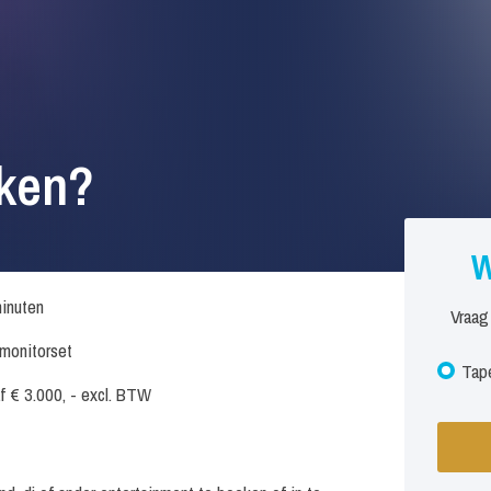
ken?
W
inuten
Vraag
. monitorset
Tape
f € 3.000, - excl. BTW