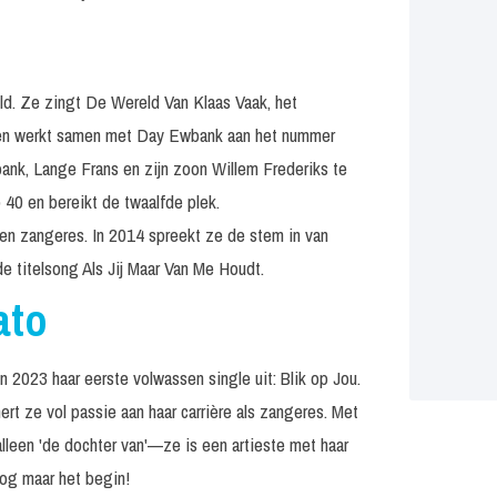
ld. Ze zingt De Wereld Van Klaas Vaak, het
 en werkt samen met Day Ewbank aan het nummer
ank, Lange Frans en zijn zoon Willem Frederiks te
p 40 en bereikt de twaalfde plek.
e en zangeres. In 2014 spreekt ze de stem in van
de titelsong Als Jij Maar Van Me Houdt.
ato
 2023 haar eerste volwassen single uit: Blik op Jou.
rt ze vol passie aan haar carrière als zangeres. Met
lleen 'de dochter van'—ze is een artieste met haar
 nog maar het begin!