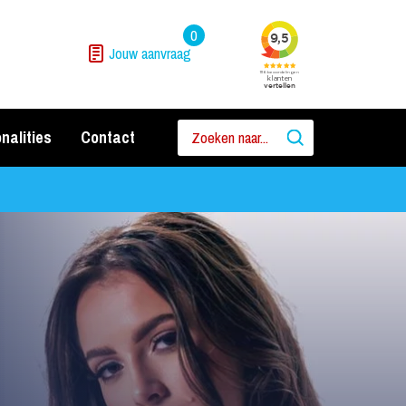
0
Jouw aanvraag
nalities
Contact