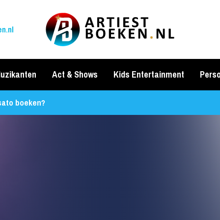
n.nl
uzikanten
Act & Shows
Kids Entertainment
Perso
sato boeken?