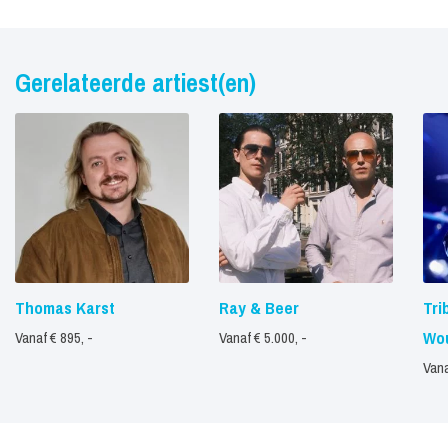
Gerelateerde artiest(en)
Thomas Karst
Ray & Beer
Tri
Wou
Vanaf € 895, -
Vanaf € 5.000, -
Vana