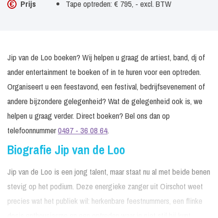
Prijs
Tape optreden: € 795, - excl. BTW
Jip van de Loo boeken? Wij helpen u graag de artiest, band, dj of
ander entertainment te boeken of in te huren voor een optreden.
Organiseert u een feestavond, een festival, bedrijfsevenement of
andere bijzondere gelegenheid? Wat de gelegenheid ook is, we
helpen u graag verder. Direct boeken? Bel ons dan op
telefoonnummer
0497 - 36 08 64
.
Biografie Jip van de Loo
Jip van de Loo is een jong talent, maar staat nu al met beide benen
stevig op het podium. Deze energieke zanger uit Oirschot weet
precies wat het publiek wil: herkenbare feestnummers, een flinke
dosis enthousiasme en een optreden waar je niet stil bij kunt