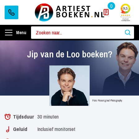
0
Menu
Jip van de Loo boeken?
Foto: Rosoriginal Photography
Tijdsduur
30 minuten
Geluid
Inclusief monitorset