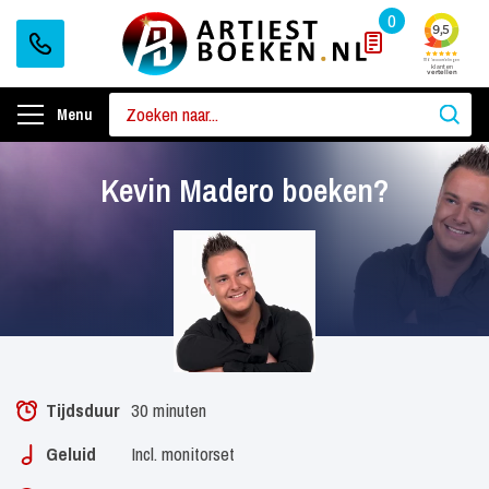
0
Menu
Kevin Madero boeken?
Tijdsduur
30 minuten
Geluid
Incl. monitorset