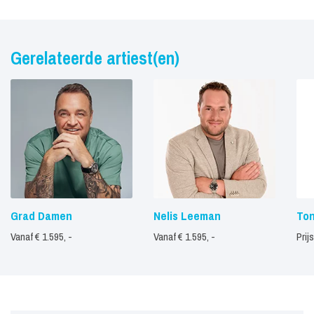
Gerelateerde artiest(en)
Grad Damen
Nelis Leeman
Ton
Vanaf € 1.595, -
Vanaf € 1.595, -
Prij