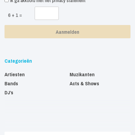
Ik ga akkoord met het
privacy statement
6 + 1 =
Categorieën
Artiesten
Muzikanten
Bands
Acts & Shows
DJ’s