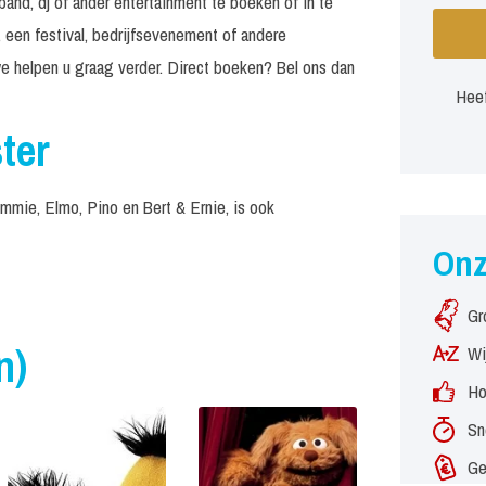
and, dj of ander entertainment te boeken of in te
 een festival, bedrijfsevenement of andere
e helpen u graag verder. Direct boeken? Bel ons dan
Heef
ter
mmie, Elmo, Pino en Bert & Ernie, is ook
On
Gr
n)
Wi
Ho
Sn
Ge