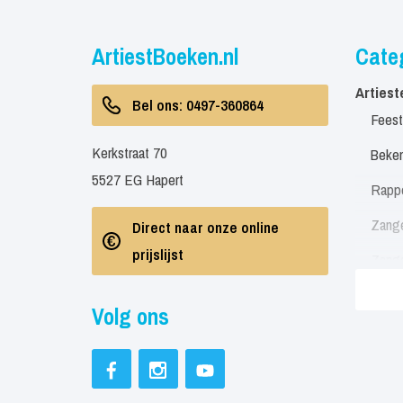
ArtiestBoeken.nl
Cate
Artiest
Bel ons: 0497-360864
Feest
Kerkstraat 70
Beken
5527 EG Hapert
Rapp
Zang
Direct naar onze online
prijslijst
Zang
Zang
Volg ons
Soul 
Neder
Engel