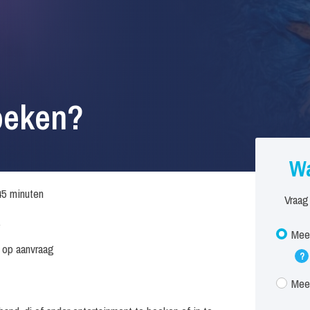
oeken?
Wa
45 minuten
Vraag
.
Meet
s op aanvraag
?
Meet