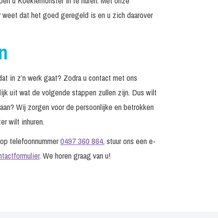
elpen u Koekiemonster in te huren. Met onze
r weet dat het goed geregeld is en u zich daarover
n
at in z’n werk gaat? Zodra u contact met ons
jk uit wat de volgende stappen zullen zijn. Dus wilt
edaan? Wij zorgen voor de persoonlijke en betrokken
r wilt inhuren.
s op telefoonnummer
0497 360 864
, stuur ons een e-
ntactformulier
. We horen graag van u!