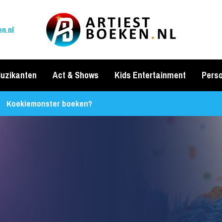
n.nl
uzikanten
Act & Shows
Kids Entertainment
Perso
Koekiemonster boeken?