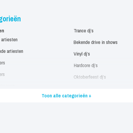
gorieën
en
Trance dj’s
 artiesten
Bekende drive in shows
de artiesten
Vinyl dj’s
ers
Hardcore dj’s
ers
Oktoberfeest dj’s
groepen
Allround dj’s
Toon alle categorieën +
eressen
Alle dj’s
/ Disco / Motown Artiesten
Muzikanten
landstalige artiesten
Panfluitist
stalige artiesten
Trio’s