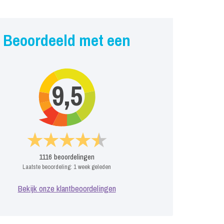
Beoordeeld met een
Buurman en
Shimmer en
9,5
Buurman
Shine
aag
P
Prijs op aanvraag
Prijs op aanvraag
1116
beoordelingen
Laatste beoordeling:
1 week geleden
Bekijk onze klantbeoordelingen