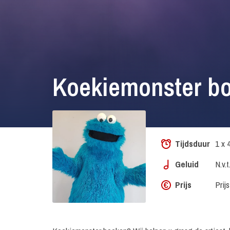
Koekiemonster b
Tijdsduur
1 x 
Geluid
N.v.t
Prijs
Prij