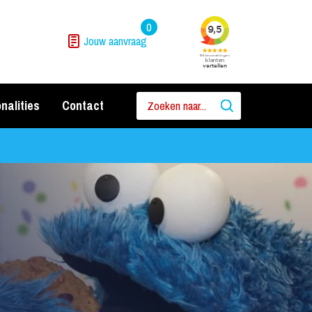
0
Jouw aanvraag
nalities
Contact