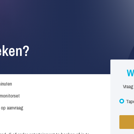
eken?
W
inuten
Vraag
. monitorset
Tape
s op aanvraag