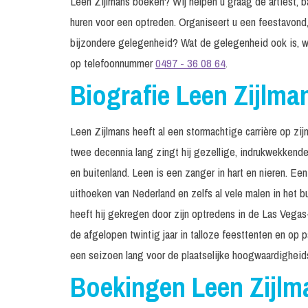
Leen Zijlmans boeken? Wij helpen u graag de artiest, ba
huren voor een optreden. Organiseert u een feestavond,
bijzondere gelegenheid? Wat de gelegenheid ook is, w
op telefoonnummer
0497 - 36 08 64
.
Biografie Leen Zijlma
Leen Zijlmans heeft al een stormachtige carrière op zijn
twee decennia lang zingt hij gezellige, indrukwekkend
en buitenland. Leen is een zanger in hart en nieren. Een
uithoeken van Nederland en zelfs al vele malen in het b
heeft hij gekregen door zijn optredens in de Las Vegas-
de afgelopen twintig jaar in talloze feesttenten en op 
een seizoen lang voor de plaatselijke hoogwaardigheid
Boekingen Leen Zijlm