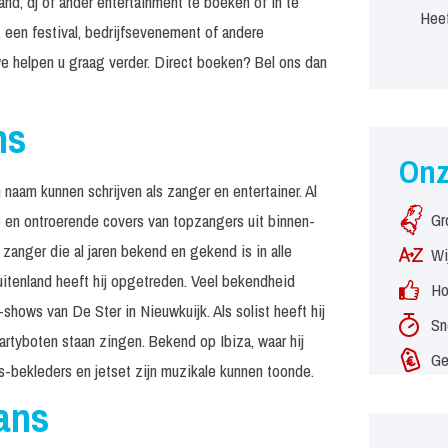
nd, dj of ander entertainment te boeken of in te
Heef
 een festival, bedrijfsevenement of andere
e helpen u graag verder. Direct boeken? Bel ons dan
ns
On
 naam kunnen schrijven als zanger en entertainer. Al
Gr
e en ontroerende covers van topzangers uit binnen-
 zanger die al jaren bekend en gekend is in alle
Wi
uitenland heeft hij opgetreden. Veel bekendheid
Ho
shows van De Ster in Nieuwkuijk. Als solist heeft hij
Sn
partyboten staan zingen. Bekend op Ibiza, waar hij
Ge
s-bekleders en jetset zijn muzikale kunnen toonde.
ans