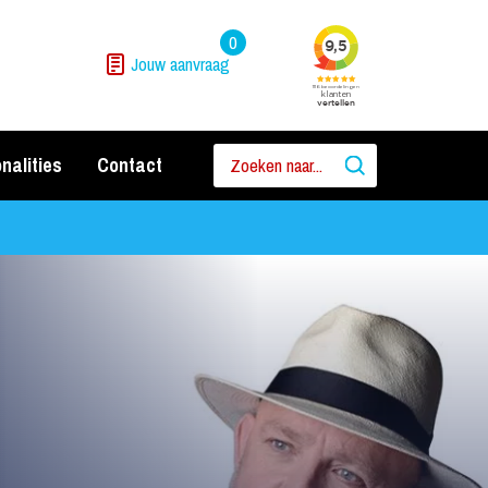
0
Jouw aanvraag
nalities
Contact