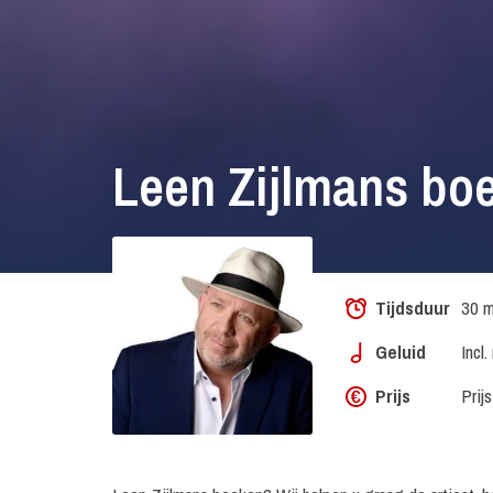
Leen Zijlmans bo
Tijdsduur
30 m
Geluid
Incl
Prijs
Prij