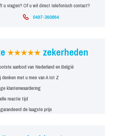
t u vragen? Of u wil direct telefonisch contact?
0497-360864
ze
zekerheden
ootste aanbod van Nederland en België
j denken met u mee van A tot Z
ge klantenwaardering
elle reactie tijd
garandeerd de laagste prijs