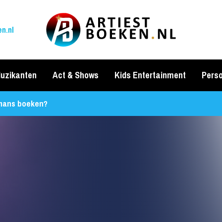
n.nl
uzikanten
Act & Shows
Kids Entertainment
Perso
lmans boeken?