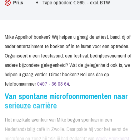
Prijs
Tape optreden: € 995, - excl. BTW
Mike Appelhof boeken? Wij helpen u graag de artiest, band, dj of
ander entertainment te boeken of in te huren voor een optreden.
Organiseert u een feestavond, een festival, bedrijfsevenement of
andere bijzondere gelegenheid? Wat de gelegenheid ook is, we
helpen u graag verder. Direct boeken? Bel ons dan op
telefoonnummer
0497 - 36 08 64
.
Van spontane microfoonmomenten naar
serieuze carrière
Het muzikale avontuur van Mike begon spontaan in een
Nederlandstalig café in Zwolle. Daar pakte hij voor het eerst de
microfoon en zong hij “Als jij had gedacht” van
Wesly Bronkhorst
.