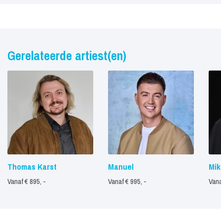
Gerelateerde artiest(en)
Thomas Karst
Manuel
Mik
Vanaf € 895, -
Vanaf € 995, -
Vana