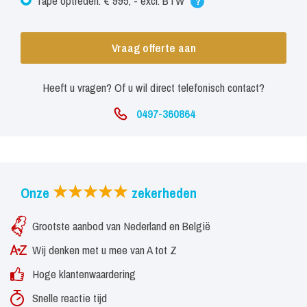
Tape optreden: € 995, - excl. BTW
?
evenement
Vraag offerte aan
Ben je op zoek naar een Nederlandstalige zanger met passie,
energie en eigen muziek? Dan is Mike Appelhof inhuren een
Heeft u vragen? Of u wil direct telefonisch contact?
uitstekende keuze. Neem vrijblijvend contact op voor
beschikbaarheid en boekingsinformatie en maak van jouw
0497-360864
evenement een avond vol gezelligheid en meezingers.
Mike Appelhof is energie, herkenning en feest in één optreden.
Onze
zekerheden
Grootste aanbod van Nederland en België
Wij denken met u mee van A tot Z
Hoge klantenwaardering
Snelle reactie tijd