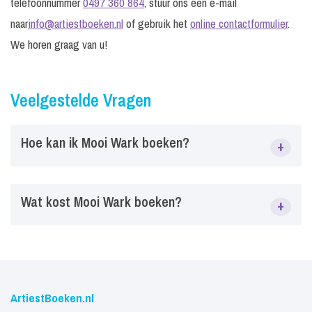
telefoonnummer
0497 360 864
, stuur ons een e-mail
naar
info@artiestboeken.nl
of gebruik het
online contactformulier
.
We horen graag van u!
Veelgestelde Vragen
Hoe kan ik Mooi Wark boeken?
+
Via ArtiestBoeken.nl kun je eenvoudig Mooi Wark boeken voor
Wat kost Mooi Wark boeken?
+
festivals, bedrijfsfeesten, tentfeesten, evenementen en
privéfeesten. Vraag vrijblijvend informatie aan over
beschikbaarheid, prijs en mogelijkheden.
De prijs van Mooi Wark is afhankelijk van factoren zoals
datum, locatie, type evenement en gewenste boekingsvorm.
De prijsinformatie start vanaf Vanaf € 4.995, - excl. BTW.
ArtiestBoeken.nl
Neem contact op met ArtiestBoeken.nl voor een actuele