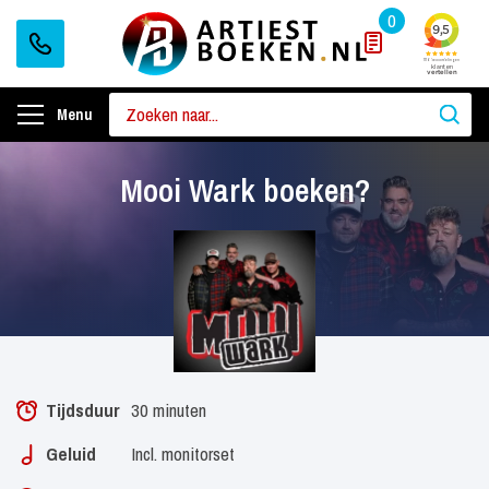
0
Menu
Mooi Wark boeken?
Tijdsduur
30 minuten
Geluid
Incl. monitorset