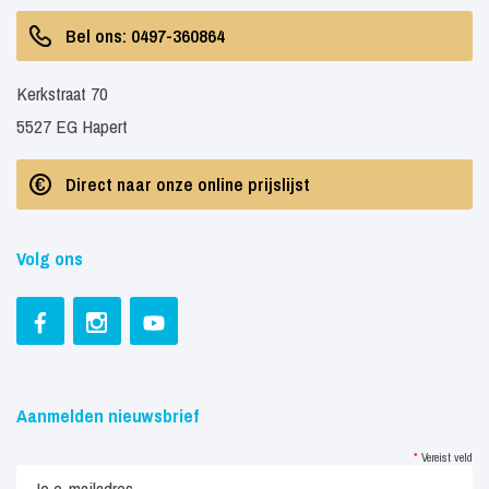
prijsopgave.
Bel ons: 0497-360864
Kerkstraat 70
5527 EG Hapert
Direct naar onze online prijslijst
Volg ons
Aanmelden nieuwsbrief
*
Vereist veld