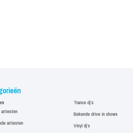
gorieën
en
Trance dj’s
 artiesten
Bekende drive in shows
de artiesten
Vinyl dj’s