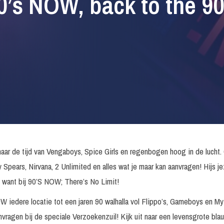
0’s NOW, back to the 90
 de tijd van Vengaboys, Spice Girls en regenbogen hoog in de lucht. G
 Spears, Nirvana, 2 Unlimited en alles wat je maar kan aanvragen! Hijs je
 want bij 90’S NOW; There’s No Limit!
 iedere locatie tot een jaren 90 walhalla vol Flippo’s, Gameboys en My 
nvragen bij de speciale Verzoekenzuil! Kijk uit naar een levensgrote blau