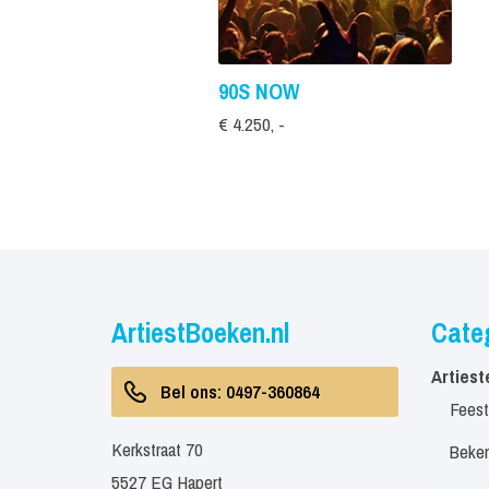
90S NOW
€ 4.250, -
ArtiestBoeken.nl
Cate
Artiest
Bel ons: 0497-360864
Feest
Kerkstraat 70
Beken
5527 EG Hapert