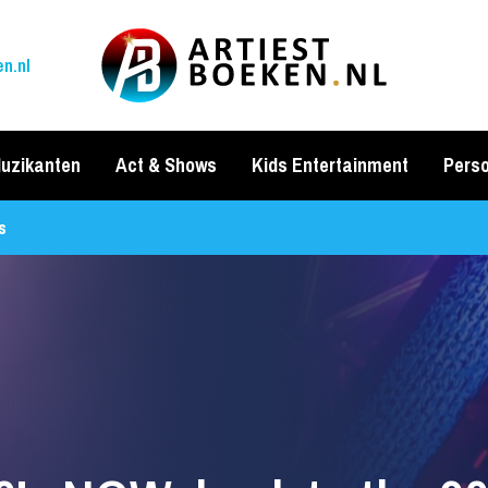
n.nl
uzikanten
Act & Shows
Kids Entertainment
Perso
s