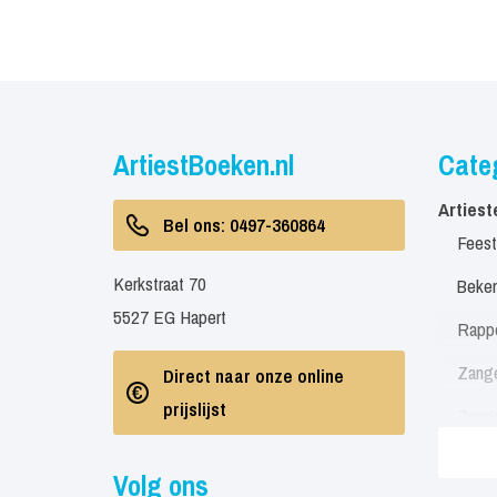
ArtiestBoeken.nl
Cate
Artiest
Bel ons: 0497-360864
Feest
Kerkstraat 70
Beken
5527 EG Hapert
Rapp
Zang
Direct naar onze online
prijslijst
Zang
Zang
Volg ons