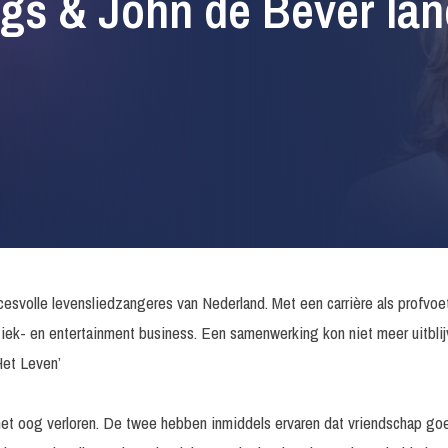
gs & John de Bever lan
ccesvolle levensliedzangeres van Nederland. Met een carrière als profvoe
ziek- en entertainment business. Een samenwerking kon niet meer uitbli
Het Leven’
t het oog verloren. De twee hebben inmiddels ervaren dat vriendschap g