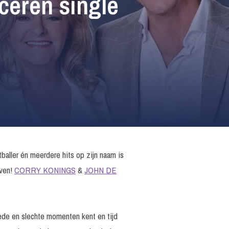
ceren single
tballer én meerdere hits op zijn naam is
jven!
CORRY KONINGS
&
JOHN DE
oede en slechte momenten kent en tijd