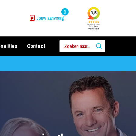
0
Jouw aanvraag
nalities
Contact