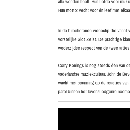
alle wonden heelt. Hun liefde voor muz
Hun motto: vecht voor én leef met elka
In de bijbehorende videoclip die vanaf 
vorstelijke Slot Zeist. De prachtige kl
wederzijdse respect van de twee artiest
Corry Konings is nog steeds één van de
vaderlandse muziekcultuur. John de Bev
wacht met spanning op de reacties van h
parel binnen het levensliedgenre noeme