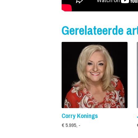
Gerelateerde art
Corry Konings
€ 5.995, -