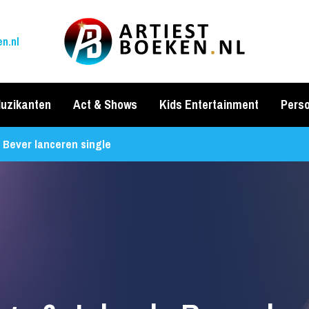
n.nl
uzikanten
Act & Shows
Kids Entertainment
Perso
 Bever lanceren single