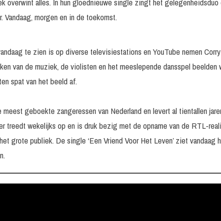
iek overwint alles. In hun gloednieuwe single zingt het gelegenheidsduo
ar. Vandaag, morgen en in de toekomst.
vandaag te zien is op diverse televisiestations en YouTube nemen Corry
anken van de muziek, de violisten en het meeslepende dansspel beelden 
en spat van het beeld af.
 meest geboekte zangeressen van Nederland en levert al tientallen jare
er treedt wekelijks op en is druk bezig met de opname van de RTL-reali
et grote publiek. De single ‘Een Vriend Voor Het Leven’ ziet vandaag h
n.