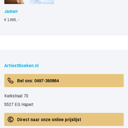
Jaman
€ 1.695, -
ArtiestBoeken.nl
Bel ons: 0497-360864
Kerkstraat 70
5527 EG Hapert
Direct naar onze online prijslijst