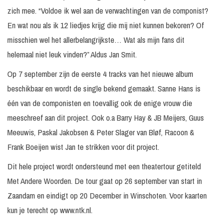
zich mee. “Voldoe ik wel aan de verwachtingen van de componist?
En wat nou als ik 12 liedjes krijg die mij niet kunnen bekoren? Of
misschien wel het allerbelangrijkste… Wat als mijn fans dit
helemaal niet leuk vinden?” Aldus Jan Smit.
Op 7 september zijn de eerste 4 tracks van het nieuwe album
beschikbaar en wordt de single bekend gemaakt. Sanne Hans is
één van de componisten en toevallig ook de enige vrouw die
meeschreef aan dit project. Ook o.a Barry Hay & JB Meijers, Guus
Meeuwis, Paskal Jakobsen & Peter Slager van Bløf, Racoon &
Frank Boeijen wist Jan te strikken voor dit project.
Dit hele project wordt ondersteund met een theatertour getiteld
Met Andere Woorden. De tour gaat op 26 september van start in
Zaandam en eindigt op 20 December in Winschoten. Voor kaarten
kun je terecht op www.ntk.nl.