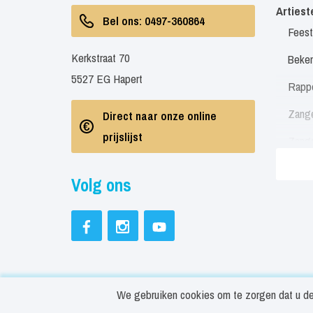
Artiest
Bel ons: 0497-360864
Feest
Kerkstraat 70
Beken
5527 EG Hapert
Rapp
Zang
Direct naar onze online
prijslijst
Zang
Zang
Volg ons
Soul 
Neder
Engel
Feest
We gebruiken cookies om te zorgen dat u de 
Beste