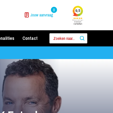
0
Jouw aanvraag
nalities
Contact