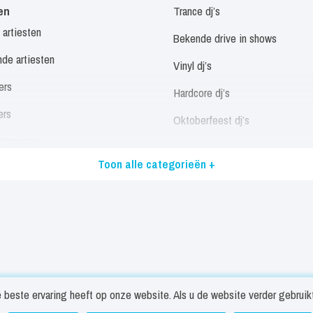
en
Trance dj’s
 artiesten
Bekende drive in shows
de artiesten
Vinyl dj’s
ers
Hardcore dj’s
ers
Oktoberfeest dj’s
groepen
Allround dj’s
Toon alle categorieën +
eressen
Alle dj’s
/ Disco / Motown Artiesten
Muzikanten
landstalige artiesten
Panfluitist
stalige artiesten
Trio’s
 artiesten
Singer songwriters
beste ervaring heeft op onze website. Als u de website verder gebruikt 
 zangers
Solist