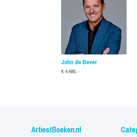
John de Bever
€ 4.495, -
ArtiestBoeken.nl
Cate