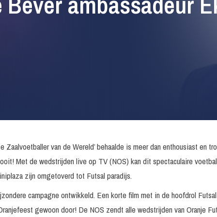
e Bever ambassadeur EK
te Zaalvoetballer van de Wereld’ behaalde is meer dan enthousiast en t
ooit! Met de wedstrijden live op TV (NOS) kan dit spectaculaire voetb
plaza zijn omgetoverd tot Futsal paradijs.
bijzondere campagne ontwikkeld. Een korte film met in de hoofdrol Futs
 Oranjefeest gewoon door! De NOS zendt alle wedstrijden van Oranje Futsa