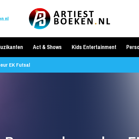
n.nl
uzikanten
Act & Shows
Kids Entertainment
Perso
eur EK Futsal