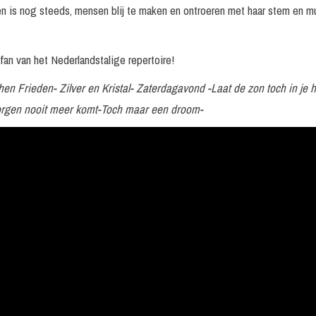
en is nog steeds, mensen blij te maken en ontroeren met haar stem en muz
 fan van het Nederlandstalige repertoire!
en Frieden- Zilver en Kristal- Zaterdagavond -Laat de zon toch in je h
 morgen nooit meer komt-Toch maar een droom-