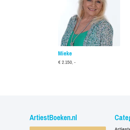
Mieke
€ 2.150, -
ArtiestBoeken.nl
Cate
Artiest