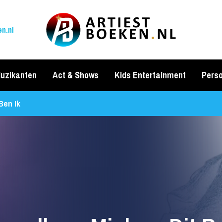
n.nl
uzikanten
Act & Shows
Kids Entertainment
Perso
Ben Ik