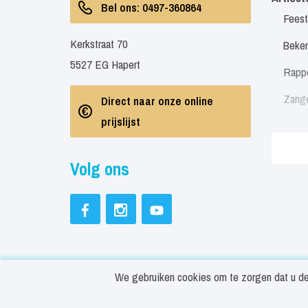
Bel ons: 0497-360864
Feest
Kerkstraat 70
Beken
5527 EG Hapert
Rapp
Zang
Direct naar onze online
prijslijst
Zang
Zang
Volg ons
Soul 
Neder
Engel
Feest
We gebruiken cookies om te zorgen dat u de 
Beste
© Copyright ArtiestBoeken.nl 2026
Cookies in