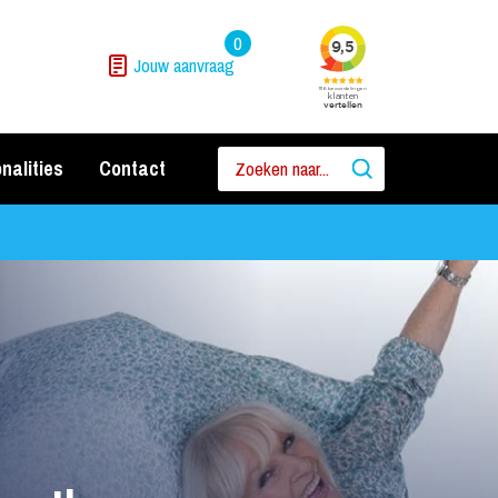
0
Jouw aanvraag
nalities
Contact