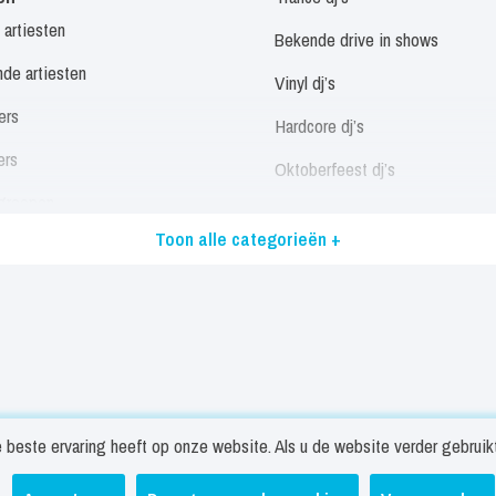
 artiesten
Bekende drive in shows
de artiesten
Vinyl dj’s
ers
Hardcore dj’s
ers
Oktoberfeest dj’s
groepen
Allround dj’s
Toon alle categorieën +
eressen
Alle dj’s
/ Disco / Motown Artiesten
Muzikanten
landstalige artiesten
Panfluitist
stalige artiesten
Trio’s
 artiesten
Singer songwriters
beste ervaring heeft op onze website. Als u de website verder gebruikt 
 zangers
Solist
trekken
Nieuws
Veelgestelde vragen
Contact
Privacy- en c