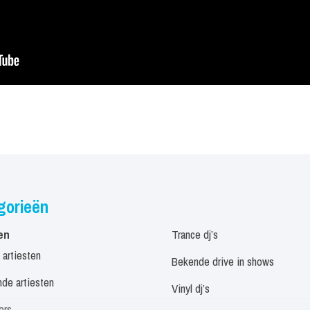
gorieën
en
Trance dj’s
 artiesten
Bekende drive in shows
de artiesten
Vinyl dj’s
ers