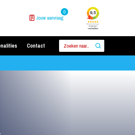
0
Jouw aanvraag
nalities
Contact