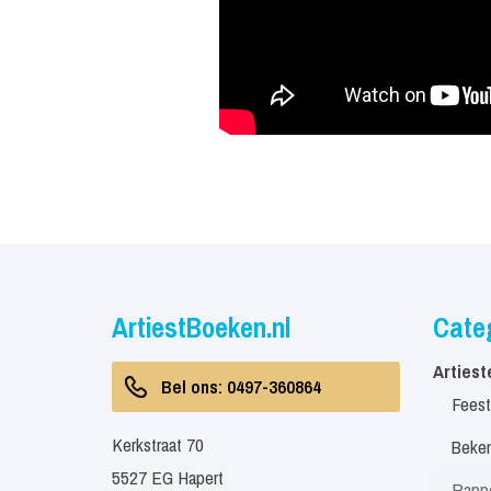
ArtiestBoeken.nl
Cate
Artiest
Bel ons: 0497-360864
Feest
Kerkstraat 70
Beken
5527 EG Hapert
Rapp