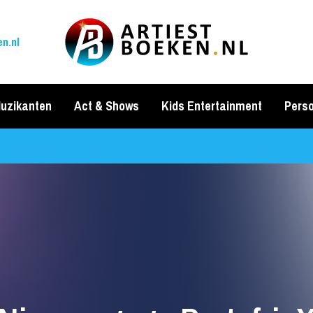
n.nl
uzikanten
Act & Shows
Kids Entertainment
Perso