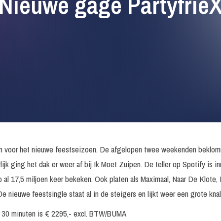
Nieuwe gage Partyfrie
orm voor het nieuwe feestseizoen. De afgelopen twee weekenden beklo
lijk ging het dak er weer af bij Ik Moet Zuipen. De teller op Spotify is 
 al 17,5 miljoen keer bekeken. Ook platen als Maximaal, Naar De Klote
De nieuwe feestsingle staat al in de steigers en lijkt weer een grote knal
 30 minuten is € 2295,- excl. BTW/BUMA