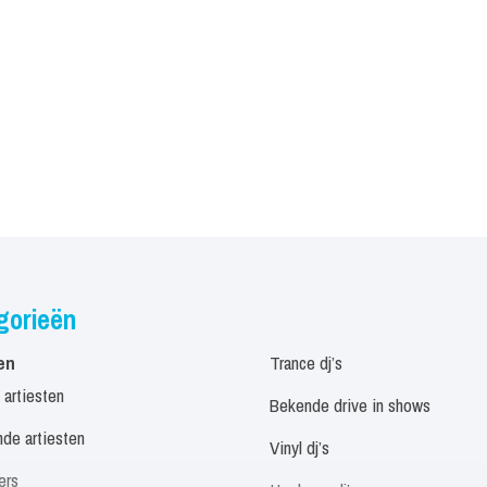
gorieën
en
Trance dj’s
 artiesten
Bekende drive in shows
de artiesten
Vinyl dj’s
ers