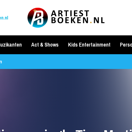
n.nl
uzikanten
Act & Shows
Kids Entertainment
Perso
n