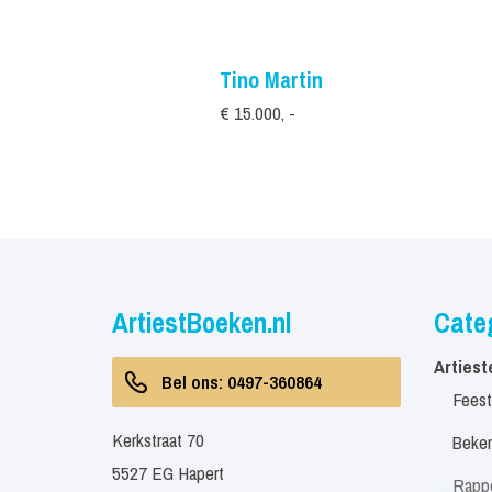
Tino Martin
€ 15.000, -
ArtiestBoeken.nl
Cate
Artiest
Bel ons: 0497-360864
Feest
Kerkstraat 70
Beken
5527 EG Hapert
Rapp