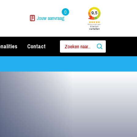
0
Jouw aanvraag
nalities
Contact