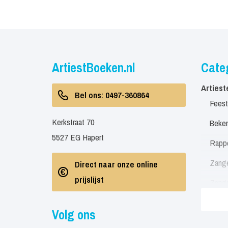
ArtiestBoeken.nl
Cate
Artiest
Bel ons: 0497-360864
Feest
Kerkstraat 70
Beken
5527 EG Hapert
Rapp
Zang
Direct naar onze online
prijslijst
Zang
Zang
Volg ons
Soul 