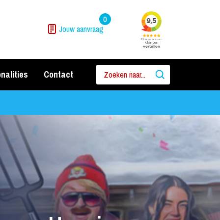
0
Jouw aanvraag
nalities
Contact