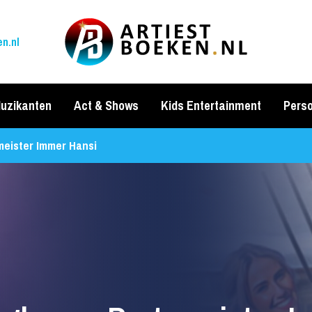
n.nl
uzikanten
Act & Shows
Kids Entertainment
Perso
meister Immer Hansi