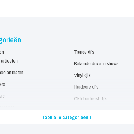
gorieën
en
Trance dj’s
 artiesten
Bekende drive in shows
de artiesten
Vinyl dj’s
ers
Hardcore dj’s
ers
Oktoberfeest dj’s
groepen
Allround dj’s
Toon alle categorieën +
eressen
Alle dj’s
/ Disco / Motown Artiesten
Muzikanten