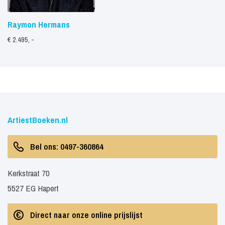
Raymon Hermans
€ 2.495, -
ArtiestBoeken.nl
Bel ons: 0497-360864
Kerkstraat 70
5527 EG Hapert
Direct naar onze online prijslijst