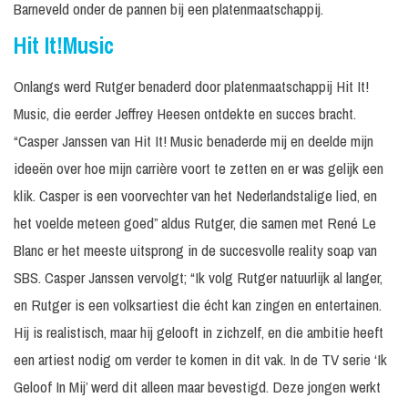
Barneveld onder de pannen bij een platenmaatschappij.
Hit It!Music
Onlangs werd Rutger benaderd door platenmaatschappij Hit It!
Music, die eerder Jeffrey Heesen ontdekte en succes bracht.
“Casper Janssen van Hit It! Music benaderde mij en deelde mijn
ideeën over hoe mijn carrière voort te zetten en er was gelijk een
klik. Casper is een voorvechter van het Nederlandstalige lied, en
het voelde meteen goed” aldus Rutger, die samen met René Le
Blanc er het meeste uitsprong in de succesvolle reality soap van
SBS. Casper Janssen vervolgt; “Ik volg Rutger natuurlijk al langer,
en Rutger is een volksartiest die écht kan zingen en entertainen.
Hij is realistisch, maar hij gelooft in zichzelf, en die ambitie heeft
een artiest nodig om verder te komen in dit vak. In de TV serie ‘Ik
Geloof In Mij’ werd dit alleen maar bevestigd. Deze jongen werkt