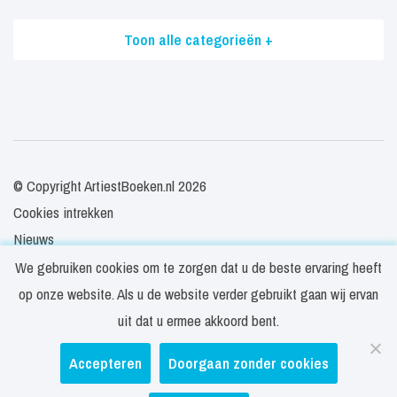
Toon alle categorieën +
© Copyright ArtiestBoeken.nl 2026
Cookies intrekken
Nieuws
Veelgestelde vragen
We gebruiken cookies om te zorgen dat u de beste ervaring heeft
Contact
op onze website. Als u de website verder gebruikt gaan wij ervan
Privacy- en cookieverklaring
uit dat u ermee akkoord bent.
Disclaimer
Accepteren
Doorgaan zonder cookies
Algemene voorwaarden