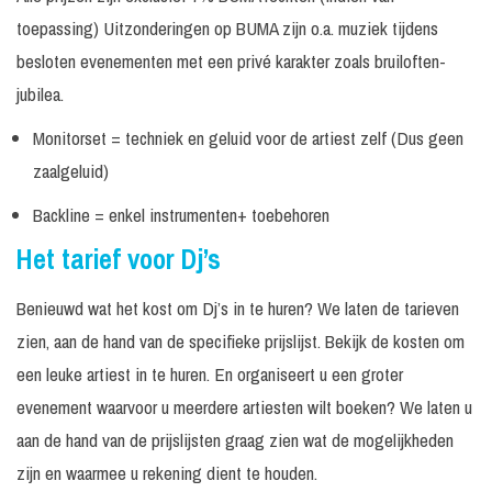
Video Dj
minuten
videobooth
aanvraag
toepassing) Uitzonderingen op BUMA zijn o.a. muziek tijdens
Prijs op
besloten evenementen met een privé karakter zoals bruiloften-
Only 10s
aanvraag
jubilea.
Only 10s volledig
240
Excl.
Prijs op
concept
minuten
techniek/geluid
aanvraag
Monitorset = techniek en geluid voor de artiest zelf (Dus geen
zaalgeluid)
120
Excl.
Prijs op
Only 10s DJ ONLY
minuten
techniek/geluid
aanvraag
Backline = enkel instrumenten+ toebehoren
In
Excl. techniek /
Prijs op
Tabass-Co
Het tarief voor Dj’s
overleg
geluid
aanvraag
Benieuwd wat het kost om Dj’s in te huren? We laten de tarieven
zien, aan de hand van de specifieke prijslijst. Bekijk de kosten om
een leuke artiest in te huren. En organiseert u een groter
evenement waarvoor u meerdere artiesten wilt boeken? We laten u
aan de hand van de prijslijsten graag zien wat de mogelijkheden
zijn en waarmee u rekening dient te houden.