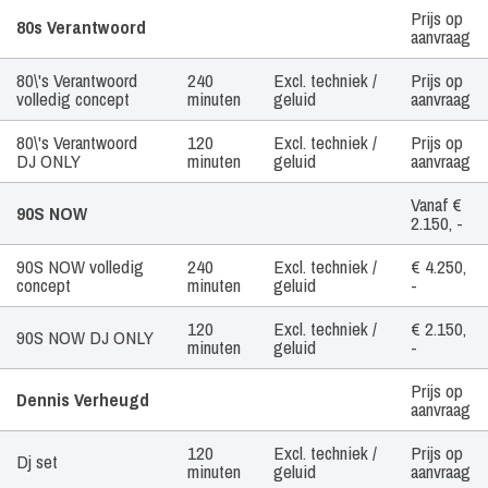
Artiest /
Tijdsduur
Geluid
Prijs
Prijs op
80s Verantwoord
Boekingsvorm
aanvraag
80\'s Verantwoord
240
Excl. techniek /
Prijs op
volledig concept
minuten
geluid
aanvraag
80\'s Verantwoord
120
Excl. techniek /
Prijs op
DJ ONLY
minuten
geluid
aanvraag
Vanaf €
90S NOW
2.150, -
90S NOW volledig
240
Excl. techniek /
€ 4.250,
concept
minuten
geluid
-
120
Excl. techniek /
€ 2.150,
90S NOW DJ ONLY
minuten
geluid
-
Prijs op
Dennis Verheugd
aanvraag
120
Excl. techniek /
Prijs op
Dj set
minuten
geluid
aanvraag