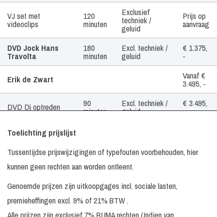
Exclusief
VJ set met
120
Prijs op
techniek /
videoclips
minuten
aanvraag
geluid
DVD Jock Hans
180
Excl. techniek /
€ 1.375,
Travolta
minuten
geluid
-
Vanaf €
Erik de Zwart
3.495, -
90
Excl. techniek /
€ 3.495,
DVD Dj optreden
minuten
geluid
-
In
Excl. techniek /
Prijs op
Toelichting prijslijst
Presentator
overleg
geluid
aanvraag
Tussentijdse prijswijzigingen of typefouten voorbehouden, hier
Prijs op
Mr. Marvin
kunnen geen rechten aan worden ontleent.
aanvraag
Genoemde prijzen zijn uitkoopgages incl. sociale lasten,
240
Excl. techniek /
Prijs op
Allround Dj
minuten
geluid
aanvraag
premieheffingen excl. 9% of 21% BTW .
240
Incl.
Prijs op
Alle prijzen zijn exclusief 7% BUMA rechten (Indien van