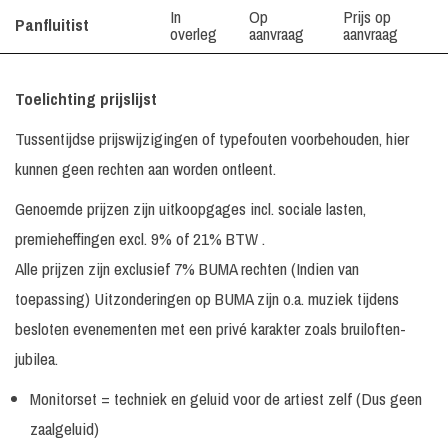
Artiest /
Tijdsduur
Geluid
Prijs
In
Op
Prijs op
Panfluitist
Boekingsvorm
overleg
aanvraag
aanvraag
Toelichting prijslijst
Tussentijdse prijswijzigingen of typefouten voorbehouden, hier
kunnen geen rechten aan worden ontleent.
Genoemde prijzen zijn uitkoopgages incl. sociale lasten,
premieheffingen excl. 9% of 21% BTW .
Alle prijzen zijn exclusief 7% BUMA rechten (Indien van
toepassing) Uitzonderingen op BUMA zijn o.a. muziek tijdens
besloten evenementen met een privé karakter zoals bruiloften-
jubilea.
Monitorset = techniek en geluid voor de artiest zelf (Dus geen
zaalgeluid)