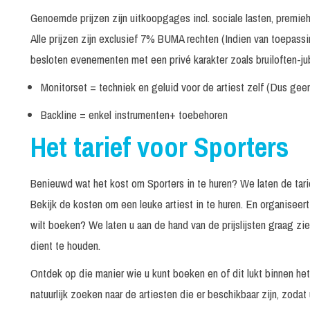
Voetbal Attracties
In overleg
Genoemde prijzen zijn uitkoopgages incl. sociale lasten, premi
Voetbal Jongleur - Marco Bonisimo
25 minuten
Alle prijzen zijn exclusief 7% BUMA rechten (Indien van toepass
Voetbaljongleur
In overleg
besloten evenementen met een privé karakter zoals bruiloften-jub
Walking Table - Oranje
4 x 45 minut
Monitorset = techniek en geluid voor de artiest zelf (Dus gee
WK Voetbal Meisjes
In overleg
Backline = enkel instrumenten+ toebehoren
Het tarief voor Sporters
Benieuwd wat het kost om Sporters in te huren? We laten de tariev
Bekijk de kosten om een leuke artiest in te huren. En organisee
wilt boeken? We laten u aan de hand van de prijslijsten graag z
dient te houden.
Ontdek op die manier wie u kunt boeken en of dit lukt binnen he
natuurlijk zoeken naar de artiesten die er beschikbaar zijn, zodat