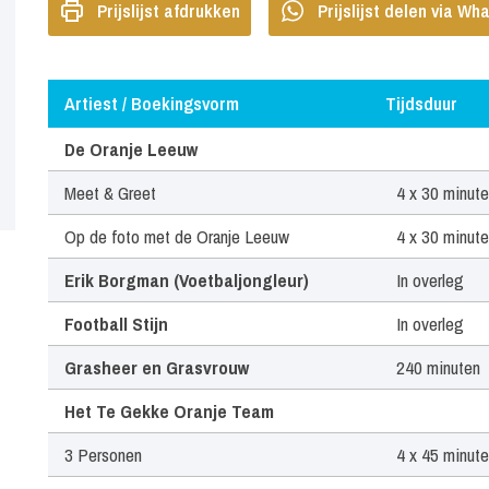
Prijslijst afdrukken
Prijslijst delen via W
Artiest / Boekingsvorm
Tijdsduur
Artiest / Boekingsvorm
Tijdsduur
De Oranje Leeuw
Meet & Greet
4 x 30 minut
Op de foto met de Oranje Leeuw
4 x 30 minut
Erik Borgman (Voetbaljongleur)
In overleg
Football Stijn
In overleg
Grasheer en Grasvrouw
240 minuten
Het Te Gekke Oranje Team
3 Personen
4 x 45 minut