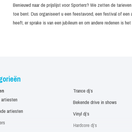
Benieuwd naar de prijslijst voor Sporters? We zetten de tarieven
toe bent. Dus organiseert u een feestavond, een festival of een
heeft, er sprake is van een jubileum en om andere redenen is het
gorieën
en
Trance dj’s
 artiesten
Bekende drive in shows
de artiesten
Vinyl dj’s
ers
Hardcore dj’s