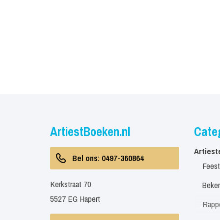
ArtiestBoeken.nl
Cate
Artiest
Bel ons: 0497-360864
Feest
Kerkstraat 70
Beken
5527 EG Hapert
Rapp