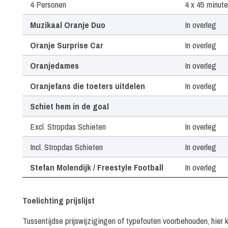
4 Personen
4 x 45 minut
Muzikaal Oranje Duo
In overleg
Oranje Surprise Car
In overleg
Oranjedames
In overleg
Oranjefans die toeters uitdelen
In overleg
Schiet hem in de goal
Excl. Stropdas Schieten
In overleg
Incl. Stropdas Schieten
In overleg
Stefan Molendijk / Freestyle Football
In overleg
Stropdas Schieten
In overleg
Toelichting prijslijst
TomV Freestyle Voetbal
In overleg
Tussentijdse prijswijzigingen of typefouten voorbehouden, hier 