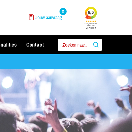
0
Jouw aanvraag
nalities
Contact