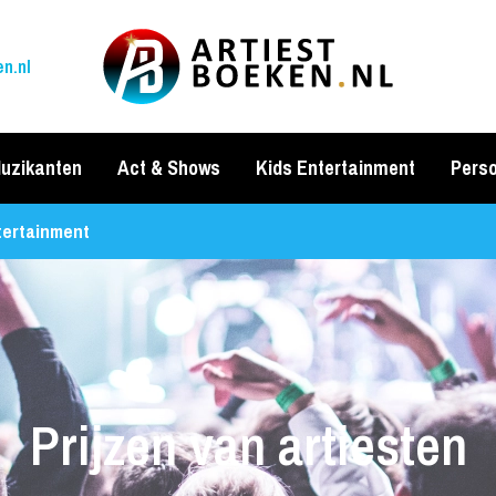
n.nl
uzikanten
Act & Shows
Kids Entertainment
Perso
tertainment
Prijzen van artiesten