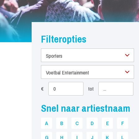
Filteropties
Sporters
Voetbal Entertainment
€
tot
Snel naar artiestnaam
A
B
C
D
E
F
G
H
I
J
K
L