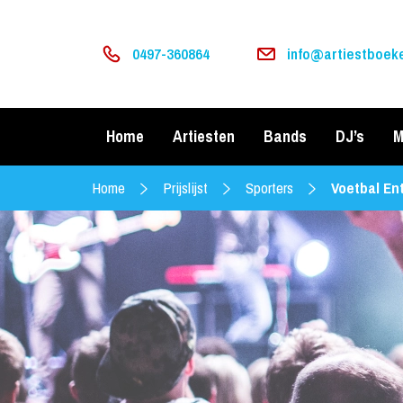
0497-360864
info@artiestboeke
Home
Artiesten
Bands
DJ’s
M
Home
Prijslijst
Sporters
Voetbal En