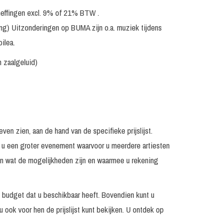
Op aanvraag
Prijs op aanvraag
eheffingen excl. 9% of 21% BTW .
Op aanvraag
Prijs op aanvraag
ing) Uitzonderingen op BUMA zijn o.a. muziek tijdens
Op aanvraag
Prijs op aanvraag
ilea.
en
N.v.t.
Prijs op aanvraag
n zaalgeluid)
N.v.t.
Prijs op aanvraag
en zien, aan de hand van de specifieke prijslijst.
rt u een groter evenement waarvoor u meerdere artiesten
ien wat de mogelijkheden zijn en waarmee u rekening
t budget dat u beschikbaar heeft. Bovendien kunt u
 u ook voor hen de prijslijst kunt bekijken. U ontdek op