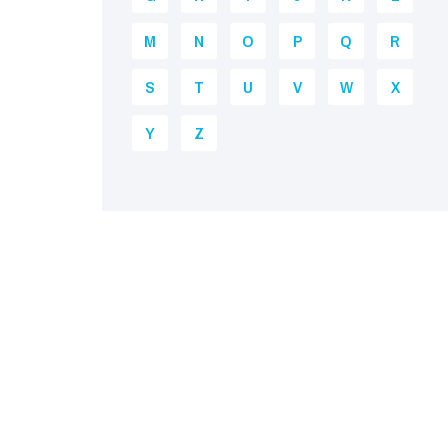
M
N
O
P
Q
R
S
T
U
V
W
X
Y
Z