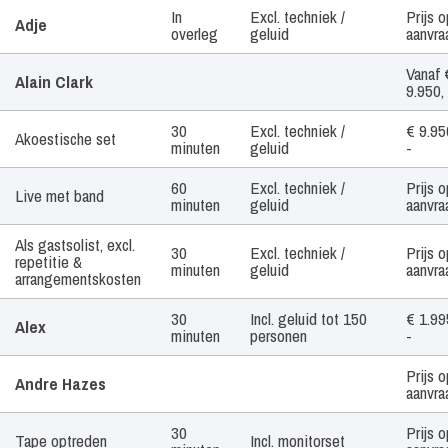
Artiest /
Tijdsduur
Geluid
Prijs
In
Excl. techniek /
Prijs o
Adje
Boekingsvorm
overleg
geluid
aanvra
Vanaf 
Alain Clark
9.950, 
30
Excl. techniek /
€ 9.95
Akoestische set
minuten
geluid
-
60
Excl. techniek /
Prijs o
Live met band
minuten
geluid
aanvra
Als gastsolist, excl.
30
Excl. techniek /
Prijs o
repetitie &
minuten
geluid
aanvra
arrangementskosten
30
Incl. geluid tot 150
€ 1.99
Alex
minuten
personen
-
Prijs o
Andre Hazes
aanvra
30
Prijs o
Tape optreden
Incl. monitorset