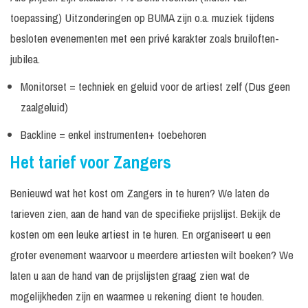
Brownie Dutch
Incl. monitorset
overleg
aanvra
toepassing) Uitzonderingen op BUMA zijn o.a. muziek tijdens
Vanaf 
besloten evenementen met een privé karakter zoals bruiloften-
De Dikdakkers
2.026, 
jubilea.
30
Incl. geluid tot 300
€ 2.02
Tape optreden
minuten
personen
-
Monitorset = techniek en geluid voor de artiest zelf (Dus geen
zaalgeluid)
Diverse
60
Excl. techniek /
€ 2.02
kindershows
minuten
geluid
-
Backline = enkel instrumenten+ toebehoren
De Jeugd van
30
Excl. techniek /
Prijs o
Het tarief voor Zangers
Tegenwoordig
minuten
geluid
aanvra
60
Excl. techniek,
Prijs o
Benieuwd wat het kost om Zangers in te huren? We laten de
DI-RECT
minuten
geluid en licht
aanvra
tarieven zien, aan de hand van de specifieke prijslijst. Bekijk de
20
Excl. techniek /
Prijs o
kosten om een leuke artiest in te huren. En organiseert u een
Dio
minuten
geluid
aanvra
groter evenement waarvoor u meerdere artiesten wilt boeken? We
30
€ 6.49
Django Wagner
Incl. monitorset
laten u aan de hand van de prijslijsten graag zien wat de
minuten
-
mogelijkheden zijn en waarmee u rekening dient te houden.