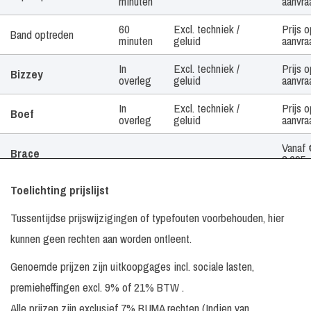
minuten
aanvra
60
Excl. techniek /
Prijs o
Band optreden
minuten
geluid
aanvra
In
Excl. techniek /
Prijs o
Bizzey
overleg
geluid
aanvra
In
Excl. techniek /
Prijs o
Boef
overleg
geluid
aanvra
Vanaf 
Brace
2.695, 
30
€ 2.69
Toelichting prijslijst
Tape optreden
Incl. monitorset
minuten
-
Tussentijdse prijswijzigingen of typefouten voorbehouden, hier
Brace & Jeffrey
30
€ 5.19
Incl. monitorset
Heesen
kunnen geen rechten aan worden ontleent.
minuten
-
Genoemde prijzen zijn uitkoopgages incl. sociale lasten,
30
Excl. techniek /
Prijs o
Broederliefde
minuten
geluid
aanvra
premieheffingen excl. 9% of 21% BTW .
In
Prijs o
Alle prijzen zijn exclusief 7% BUMA rechten (Indien van