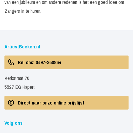
van een jubileum en om andere redenen is het een goed idee om
30
Incl. geluid tot 700
€ 4.50
Tape optreden
minuten
personen
-
Zangers in te huren.
Live met de band
50
Incl. geluid en licht
€ 9.25
Tilt
minuten
tot 500 personen
-
Prijs o
Gerard Joling
aanvra
ArtiestBoeken.nl
30
Prijs o
Tape optreden
Incl. monitorset
minuten
aanvra
Bel ons: 0497-360864
Exclusief techniek /
Prijs o
Live met band
N.t.b
geluid
aanvra
Kerkstraat 70
5527 EG Hapert
Nader
Geluid niet van
Prijs o
Presentator
te
toepassing
aanvra
bepalen
Direct naar onze online prijslijst
30
Excl. techniek /
Prijs o
Gers Pardoel
minuten
geluid
aanvra
Volg ons
30
Excl. techniek /
Prijs o
Gio