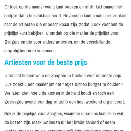
In
Excl. techniek /
Prijs o
Donnie
overleg
geluid
aanvra
Ontdek op die manier wie u kunt boeken en of dit lukt binnen het
budget dat u beschikbaar heeft. Bovendien kunt u natuurlijk zoeken
Prijs o
Donny Roelvink
aanvra
naar de artiesten die er beschikbaar zijn, zodat u ook voor hen de
prijslijst kunt bekijken. U ontdek op die manier de prijslijst voor
15
Excl. techniek /
Prijs o
Tape optreden
minuten
geluid
aanvra
Zangers en die voor andere artiesten, om de verschillende
In
Excl. techniek /
Prijs o
mogelijkheden te verkennen.
Maatwerk
overleg
geluid
aanvra
Artiesten voor de beste prijs
45
Excl. techniek /
Prijs o
Dotan
minuten
geluid
aanvra
Uiteraard helpen we u de Zangers te boeken voor de beste prijs.
Prijs o
Dus zoekt u een manier om het netjes binnen budget te houden?
Douwe Bob
aanvra
We laten zien hoe u de kosten in de hand houdt en toch een
30
Excl. techniek /
Prijs o
geslaagde avond, een dag of zelfs een heel weekend organiseert.
Akoestische setting
minuten
geluid
aanvra
Bekijk de prijslijst voor Zangers, waarmee u precies kunt zien wat
60
Excl.
Prijs o
Live met band
minuten
techniek/geluid
aanvra
de kosten zijn. Maak uw keuze uit het brede aanbod of neem
contact met ons op als u vragen heeft. We vertellen u graag meer