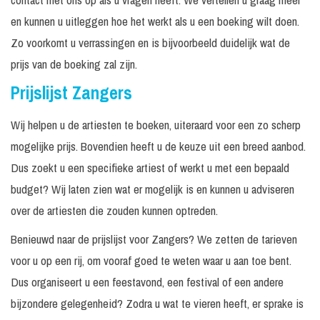
30
Excl. techniek /
Prijs o
Duncan Laurence
minuten
geluid
aanvra
en kunnen u uitleggen hoe het werkt als u een boeking wilt doen.
Zo voorkomt u verrassingen en is bijvoorbeeld duidelijk wat de
30
Excl. techniek /
Prijs o
Flemming
minuten
geluid
aanvra
prijs van de boeking zal zijn.
30
€ 7.99
Prijslijst Zangers
Frans Duijts
Incl. monitorset
minuten
-
Wij helpen u de artiesten te boeken, uiteraard voor een zo scherp
Vanaf 
Gebroeders Ko
3.495, 
mogelijke prijs. Bovendien heeft u de keuze uit een breed aanbod.
Dus zoekt u een specifieke artiest of werkt u met een bepaald
30
€ 3.49
Tape optreden NL
Incl. monitorset
minuten
-
budget? Wij laten zien wat er mogelijk is en kunnen u adviseren
Tape optreden
30
Prijs o
over de artiesten die zouden kunnen optreden.
Incl. monitorset
België
minuten
aanvra
Benieuwd naar de prijslijst voor Zangers? We zetten de tarieven
30
€ 3.49
Sinterklaas Show
Incl. monitorset
voor u op een rij, om vooraf goed te weten waar u aan toe bent.
minuten
-
Dus organiseert u een feestavond, een festival of een andere
Vanaf 
George Baker
bijzondere gelegenheid? Zodra u wat te vieren heeft, er sprake is
4.500, 