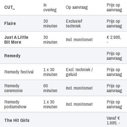
Artiest /
Tijdsduur
Geluid
Prijs
In
Prijs op
CUT_
Op aanvraag
Boekingsvorm
overleg
aanvraag
30
Exclusief
Prijs op
Flaire
minuten
techniek
aanvraag
Just A Little
30
€ 2.995,
Incl. monitorset
Bit More
minuten
-
Prijs op
Remedy
aanvraag
1 x 30
Excl. techniek /
Prijs op
Remedy festival
minuten
geluid
aanvraag
Remedy
60
Prijs op
Incl. monitorset
ceremonie
minuten
aanvraag
Remedy
1 x 30
Prijs op
Incl. monitorset
podiumshow
minuten
aanvraag
Vanaf €
The Hit Girls
1.695, -