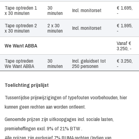
Tape optreden 1
30
€ 1.695,
Incl. monitorset
x 30 minuten
minuten
-
Tape optreden 2
2 x 30
€ 1.995,
Incl. monitorset
x 30 minuten
minuten
-
Vanaf €
We Want ABBA
3.250, -
Tape optreden
30
Incl. geluidset tot
€ 3.250,
We Want ABBA
minuten
250 personen
-
Tape optreden
30
Incl. geluidset tot
€ 3.250,
We Want Disco
minuten
250 personen
-
Toelichting prijslijst
Tussentijdse prijswijzigingen of typefouten voorbehouden, hier
kunnen geen rechten aan worden ontleent.
Genoemde prijzen zijn uitkoopgages incl. sociale lasten,
premieheffingen excl. 9% of 21% BTW .
Alle prijzen zijn exclusief 7% BUMA rechten (Indien van